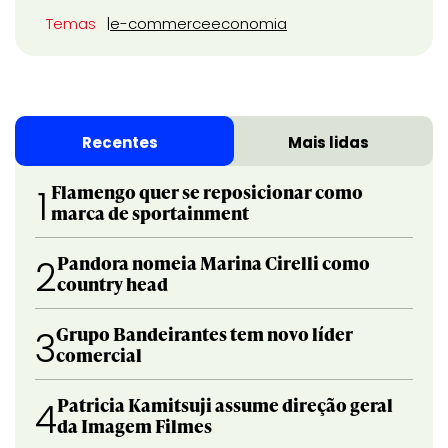
Temas
e-commerce
economia
Recentes
Mais lidas
Flamengo quer se reposicionar como
1
marca de sportainment
Pandora nomeia Marina Cirelli como
2
country head
Grupo Bandeirantes tem novo líder
3
comercial
Patricia Kamitsuji assume direção geral
4
da Imagem Filmes