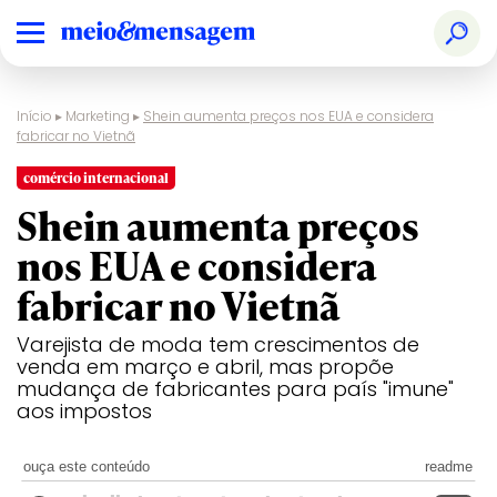
Início
▸
Marketing
▸
Shein aumenta preços nos EUA e considera
fabricar no Vietnã
comércio internacional
Shein aumenta preços
nos EUA e considera
fabricar no Vietnã
Varejista de moda tem crescimentos de
venda em março e abril, mas propõe
mudança de fabricantes para país "imune"
aos impostos
ouça este conteúdo
readme