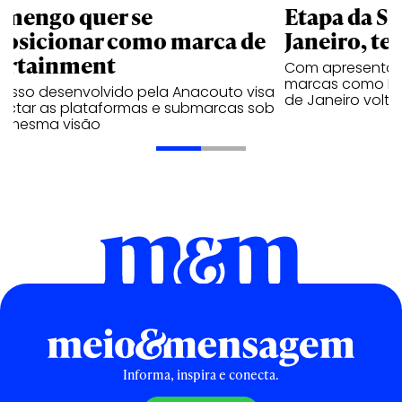
amengo quer se
Etapa da SL
posicionar como marca de
Janeiro, te
ortainment
Com apresentaçã
marcas como Hei
cesso desenvolvido pela Anacouto visa
de Janeiro volta
ectar as plataformas e submarcas sob
 mesma visão
Informa, inspira e conecta.