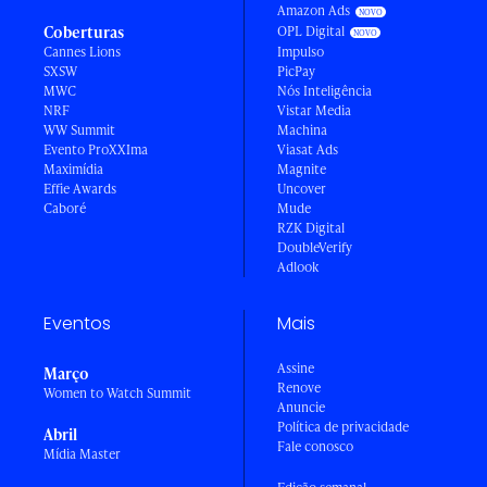
Amazon Ads
Coberturas
OPL Digital
Cannes Lions
Impulso
SXSW
PicPay
MWC
Nós Inteligência
NRF
Vistar Media
WW Summit
Machina
Evento ProXXIma
Viasat Ads
Maximídia
Magnite
Effie Awards
Uncover
Caboré
Mude
RZK Digital
DoubleVerify
Adlook
Eventos
Mais
Assine
Março
Renove
Women to Watch Summit
Anuncie
Política de privacidade
Abril
Fale conosco
Mídia Master