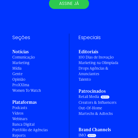
ASSINE JÁ
Seções
Especiais
Notícias
Editoriais
Comunicação
100 Dias de Inovação
Marketing
Marketing na Olimpíada
Mídia
Drops Agências &
Gente
Anunciantes
Opinião
Talento
ProXXIma
Women To Watch
Patrocinados
Retail Media
Plataformas
Creators & Influencers
Podcasts
Out-Of-Home
Vídeos
Martechs & Adtechs
Webinars
Banca Digital
Brand Channels
Portfólio de Agências
IMO
Reports