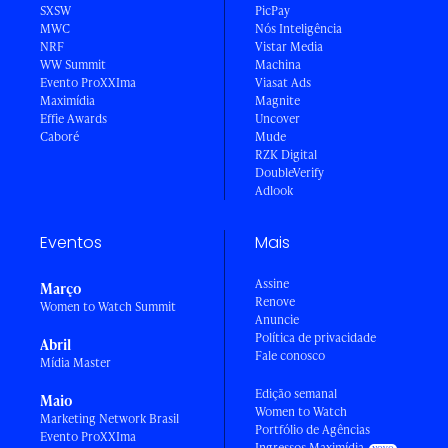
SXSW
PicPay
MWC
Nós Inteligência
NRF
Vistar Media
WW Summit
Machina
Evento ProXXIma
Viasat Ads
Maximídia
Magnite
Effie Awards
Uncover
Caboré
Mude
RZK Digital
DoubleVerify
Adlook
Eventos
Mais
Assine
Março
Renove
Women to Watch Summit
Anuncie
Política de privacidade
Abril
Fale conosco
Mídia Master
Edição semanal
Maio
Women to Watch
Marketing Network Brasil
Portfólio de Agências
Evento ProXXIma
Ingressos Maximídia