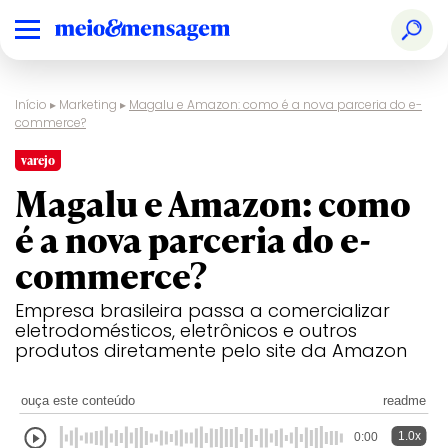
Início
▸
Marketing
▸
Magalu e Amazon: como é a nova parceria do e-
commerce?
varejo
Magalu e Amazon: como
é a nova parceria do e-
commerce?
Empresa brasileira passa a comercializar
eletrodomésticos, eletrônicos e outros
produtos diretamente pelo site da Amazon
ouça este conteúdo
readme
1.0x
0:00