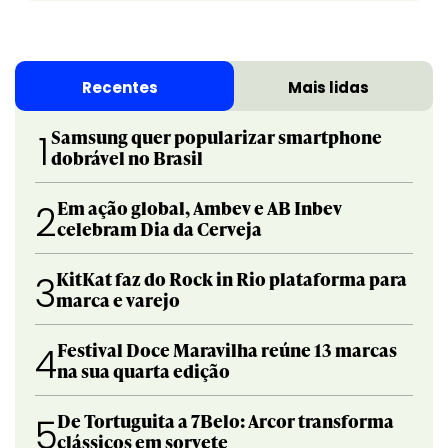
Recentes
Mais lidas
Samsung quer popularizar smartphone
1
dobrável no Brasil
Em ação global, Ambev e AB Inbev
2
celebram Dia da Cerveja
KitKat faz do Rock in Rio plataforma para
3
marca e varejo
Festival Doce Maravilha reúne 13 marcas
4
na sua quarta edição
De Tortuguita a 7Belo: Arcor transforma
5
clássicos em sorvete