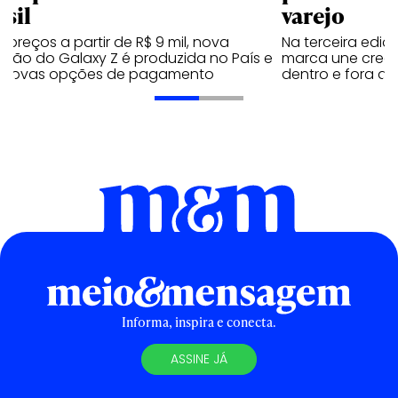
asil
varejo
preços a partir de R$ 9 mil, nova
Na terceira edi
ação do Galaxy Z é produzida no País e
marca une creato
 novas opções de pagamento
dentro e fora do 
Informa, inspira e conecta.
ASSINE JÁ