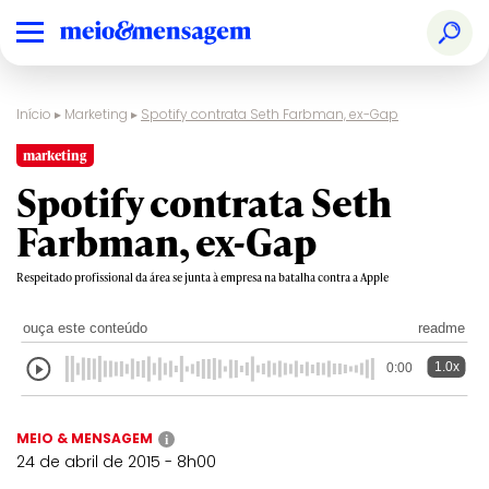
Início
▸
Marketing
▸
Spotify contrata Seth Farbman, ex-Gap
marketing
Spotify contrata Seth
Farbman, ex-Gap
Respeitado profissional da área se junta à empresa na batalha contra a Apple
ouça este conteúdo
readme
1.0x
0:00
MEIO & MENSAGEM
i
24 de abril de 2015 - 8h00