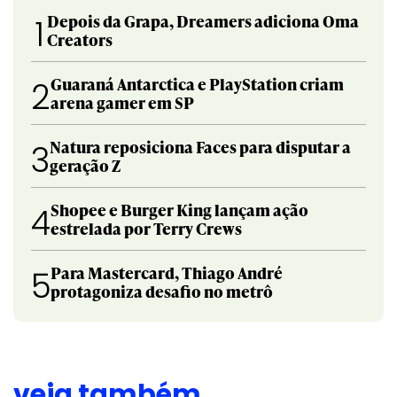
Depois da Grapa, Dreamers adiciona Oma
1
Creators
Guaraná Antarctica e PlayStation criam
2
arena gamer em SP
Natura reposiciona Faces para disputar a
3
geração Z
Shopee e Burger King lançam ação
4
estrelada por Terry Crews
Para Mastercard, Thiago André
5
protagoniza desafio no metrô
veja também