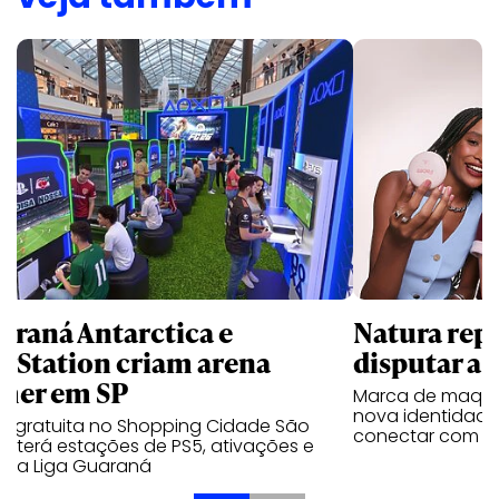
araná Antarctica e
Natura repo
ayStation criam arena
disputar a 
mer em SP
Marca de maqui
nova identidade 
o gratuita no Shopping Cidade São
conectar com pú
o terá estações de PS5, ativações e
l da Liga Guaraná