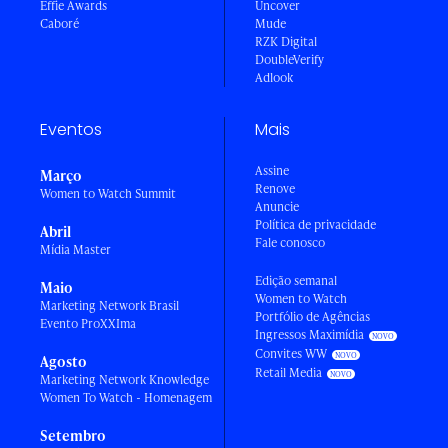
Effie Awards
Uncover
Caboré
Mude
RZK Digital
DoubleVerify
Adlook
Eventos
Mais
Assine
Março
Renove
Women to Watch Summit
Anuncie
Política de privacidade
Abril
Fale conosco
Mídia Master
Edição semanal
Maio
Women to Watch
Marketing Network Brasil
Portfólio de Agências
Evento ProXXIma
Ingressos Maximídia
Convites WW
Agosto
Retail Media
Marketing Network Knowledge
Women To Watch - Homenagem
Setembro