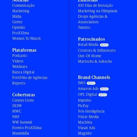
Comunicação
100 Dias de Inovação
Marketing
Marketing na Olimpíada
Mídia
Drops Agências &
Gente
Anunciantes
Opinião
Talento
ProXXIma
Women To Watch
Patrocinados
Retail Media
Plataformas
Creators & Influencers
Podcasts
Out-Of-Home
Vídeos
Martechs & Adtechs
Webinars
Banca Digital
Brand Channels
Portfólio de Agências
IMO
Reports
Amazon Ads
Coberturas
OPL Digital
Cannes Lions
Impulso
SXSW
PicPay
MWC
Nós Inteligência
NRF
Vistar Media
WW Summit
Machina
Evento ProXXIma
Viasat Ads
Maximídia
Magnite