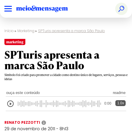
Início
▸
Marketing
▸
SPTuris apresenta a marca São Paulo
marketing
SPTuris apresenta a
marca São Paulo
Símbolo foi criado para promover a cidade como destino único de lugares, serviços, pessoas e
ideias
ouça este conteúdo
readme
1.0x
0:00
RENATO PEZZOTTI
i
29 de novembro de 2011 - 8h13