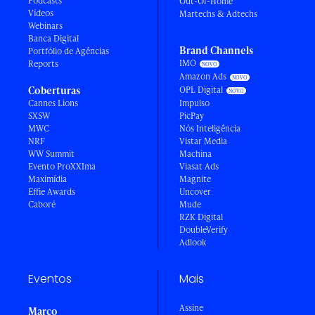
Podcasts
Out-Of-Home
Vídeos
Martechs & Adtechs
Webinars
Banca Digital
Brand Channels
Portfólio de Agências
IMO
Reports
Amazon Ads
Coberturas
OPL Digital
Cannes Lions
Impulso
SXSW
PicPay
MWC
Nós Inteligência
NRF
Vistar Media
WW Summit
Machina
Evento ProXXIma
Viasat Ads
Maximídia
Magnite
Effie Awards
Uncover
Caboré
Mude
RZK Digital
DoubleVerify
Adlook
Eventos
Mais
Assine
Março