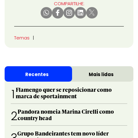
COMPARTILHE:
Temas
Recentes
Mais lidas
Flamengo quer se reposicionar como
1
marca de sportainment
Pandora nomeia Marina Cirelli como
2
country head
Grupo Bandeirantes tem novo líder
3