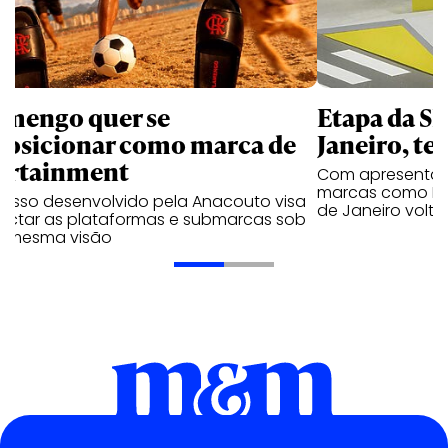
amengo quer se
Etapa da SL
posicionar como marca de
Janeiro, te
ortainment
Com apresentaçã
marcas como Hei
cesso desenvolvido pela Anacouto visa
de Janeiro volta
ectar as plataformas e submarcas sob
 mesma visão