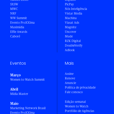
SXSW
PicPay
MWC
Nós Inteligência
NRF
Vistar Media
WW Summit
Machina
Evento ProXXIma
Viasat Ads
Maximídia
Magnite
Effie Awards
Uncover
Caboré
Mude
RZK Digital
DoubleVerify
Adlook
Eventos
Mais
Assine
Março
Renove
Women to Watch Summit
Anuncie
Política de privacidade
Abril
Fale conosco
Mídia Master
Edição semanal
Maio
Women to Watch
Marketing Network Brasil
Portfólio de Agências
Evento ProXXIma