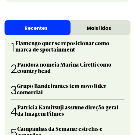
Recentes
Mais lidas
Flamengo quer se reposicionar como
1
marca de sportainment
Pandora nomeia Marina Cirelli como
2
country head
Grupo Bandeirantes tem novo líder
3
comercial
Patricia Kamitsuji assume direção geral
4
da Imagem Filmes
Campanhas da Semana: estrelas e
5
conexões