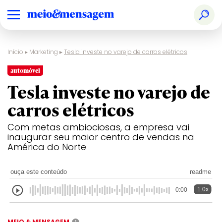
Início
▸
Marketing
▸
Tesla investe no varejo de carros elétricos
automóvel
Tesla investe no varejo de
carros elétricos
Com metas ambiociosas, a empresa vai
inaugurar seu maior centro de vendas na
América do Norte
ouça este conteúdo
readme
1.0x
0:00
MEIO & MENSAGEM