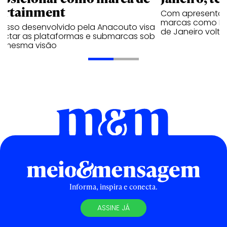
ortainment
Com apresentaçã
marcas como Hei
cesso desenvolvido pela Anacouto visa
de Janeiro volta
ectar as plataformas e submarcas sob
 mesma visão
Informa, inspira e conecta.
ASSINE JÁ