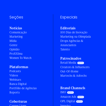
Seções
Especiais
Notícias
Editoriais
Comunicação
100 Dias de Inovação
Marketing
Marketing na Olimpíada
Mídia
Drops Agências &
Gente
Anunciantes
Opinião
Talento
ProXXIma
Women To Watch
Patrocinados
Retail Media
Plataformas
Creators & Influencers
Podcasts
Out-Of-Home
Vídeos
Martechs & Adtechs
Webinars
Banca Digital
Brand Channels
Portfólio de Agências
IMO
Reports
Amazon Ads
Coberturas
OPL Digital
Cannes Lions
Impulso