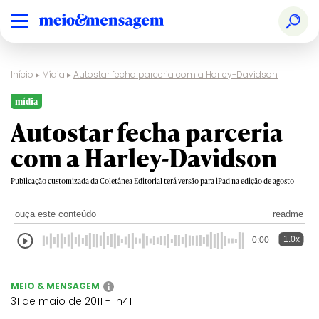
Início
▸
Mídia
▸
Autostar fecha parceria com a Harley-Davidson
mídia
Autostar fecha parceria
com a Harley-Davidson
Publicação customizada da Coletânea Editorial terá versão para iPad na edição de agosto
ouça este conteúdo
readme
1.0x
0:00
MEIO & MENSAGEM
i
31 de maio de 2011 - 1h41