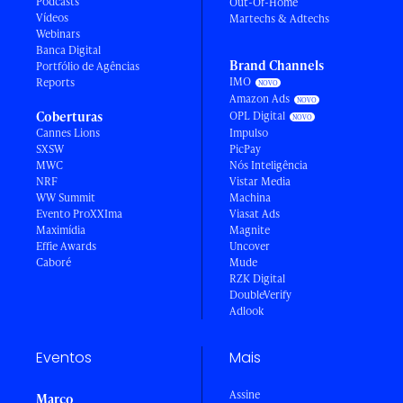
Podcasts
Out-Of-Home
Vídeos
Martechs & Adtechs
Webinars
Banca Digital
Brand Channels
Portfólio de Agências
IMO
Reports
Amazon Ads
Coberturas
OPL Digital
Cannes Lions
Impulso
SXSW
PicPay
MWC
Nós Inteligência
NRF
Vistar Media
WW Summit
Machina
Evento ProXXIma
Viasat Ads
Maximídia
Magnite
Effie Awards
Uncover
Caboré
Mude
RZK Digital
DoubleVerify
Adlook
Eventos
Mais
Assine
Março