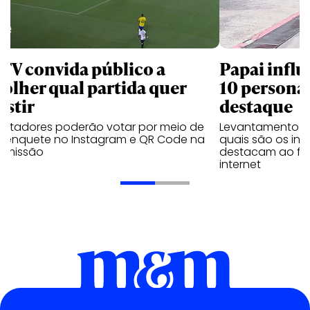
 TV convida público a
Papai influ
colher qual partida quer
10 persona
istir
destaque
ectadores poderão votar por meio de
Levantamento d
 enquete no Instagram e QR Code na
quais são os inf
nsmissão
destacam ao fal
internet