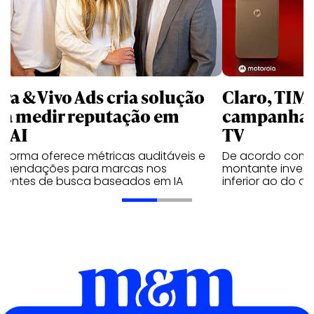
rra & Vivo Ads cria solução
Claro, TIM
ra medir reputação em
campanhas 
nAI
TV
aforma oferece métricas auditáveis e
De acordo com 
omendações para marcas nos
montante invest
ientes de busca baseados em IA
inferior ao do 