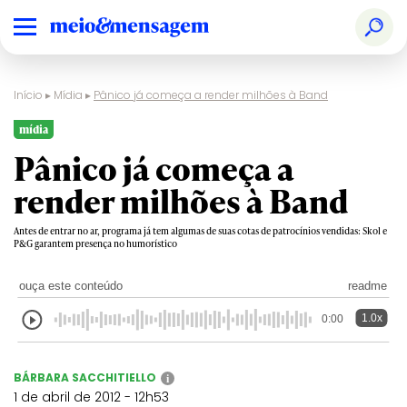
Início
▸
Mídia
▸
Pânico já começa a render milhões à Band
mídia
Pânico já começa a
render milhões à Band
Antes de entrar no ar, programa já tem algumas de suas cotas de patrocínios vendidas: Skol e
P&G garantem presença no humorístico
ouça este conteúdo
readme
1.0x
0:00
BÁRBARA SACCHITIELLO
i
1 de abril de 2012 - 12h53