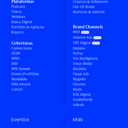
Plataformas
Creators & Influencers
Podcasts
Out-Of-Home
Vídeos
Martechs & Adtechs
Webinars
Banca Digital
Brand Channels
Portfólio de Agências
IMO
Reports
Amazon Ads
Coberturas
OPL Digital
Cannes Lions
Impulso
SXSW
PicPay
MWC
Nós Inteligência
NRF
Vistar Media
WW Summit
Machina
Evento ProXXIma
Viasat Ads
Maximídia
Magnite
Effie Awards
Uncover
Caboré
Mude
RZK Digital
DoubleVerify
Adlook
Eventos
Mais