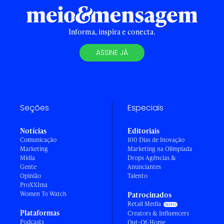
Informa, inspira e conecta.
ASSINE JÁ
Seções
Especiais
Notícias
Editoriais
Comunicação
100 Dias de Inovação
Marketing
Marketing na Olimpíada
Mídia
Drops Agências &
Gente
Anunciantes
Opinião
Talento
ProXXIma
Women To Watch
Patrocinados
Retail Media
Plataformas
Creators & Influencers
Podcasts
Out-Of-Home