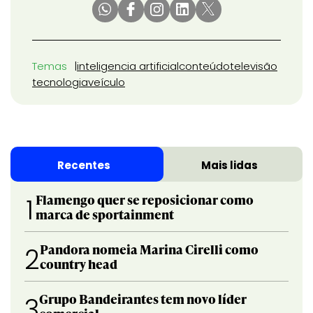
Temas
inteligencia artificial
conteúdo
televisão
tecnologia
veículo
Recentes
Mais lidas
Flamengo quer se reposicionar como
1
marca de sportainment
Pandora nomeia Marina Cirelli como
2
country head
Grupo Bandeirantes tem novo líder
3