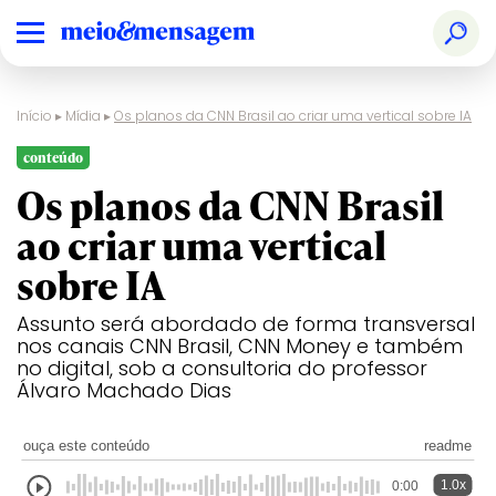
Início
▸
Mídia
▸
Os planos da CNN Brasil ao criar uma vertical sobre IA
conteúdo
Os planos da CNN Brasil
ao criar uma vertical
sobre IA
Assunto será abordado de forma transversal
nos canais CNN Brasil, CNN Money e também
no digital, sob a consultoria do professor
Álvaro Machado Dias
ouça este conteúdo
readme
1.0x
0:00