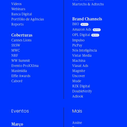
Vídeos
Martechs & Adtechs
Webinars
Banca Digital
Brand Channels
Portfólio de Agências
IMO
Reports
Amazon Ads
Coberturas
OPL Digital
Cannes Lions
Impulso
SXSW
PicPay
MWC
Nós Inteligência
NRF
Vistar Media
WW Summit
Machina
Evento ProXXIma
Viasat Ads
Maximídia
Magnite
Effie Awards
Uncover
Caboré
Mude
RZK Digital
DoubleVerify
Adlook
Eventos
Mais
Assine
Março