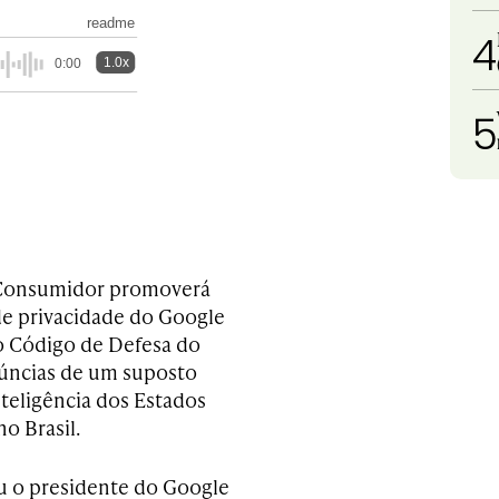
readme
4
1.0x
0:00
5
o Consumidor promoverá
 de privacidade do Google
do Código de Defesa do
úncias de um suposto
teligência dos Estados
o Brasil.
ou o presidente do Google