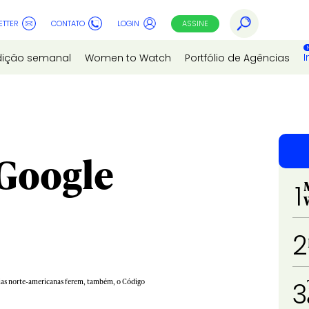
ETTER
CONTATO
LOGIN
ASSINE
I
dição semanal
Women to Watch
Portfólio de Agências
Google
1
2
ncias norte-americanas ferem, também, o Código
3