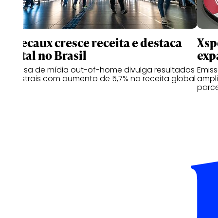
JCDecaux cresce receita e destaca
Xsp
digital no Brasil
exp
Empresa de mídia out-of-home divulga resultados
Emiss
semestrais com aumento de 5,7% na receita global
ampli
parce