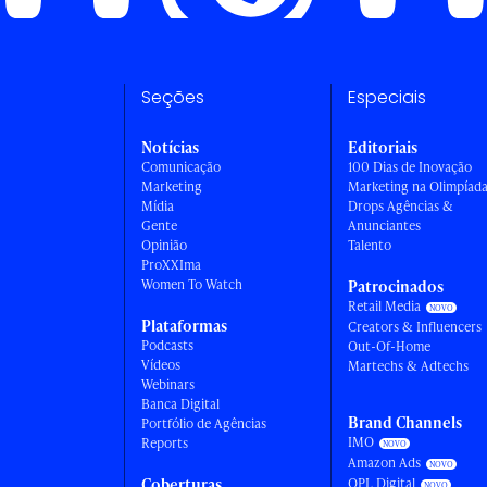
Seções
Especiais
Notícias
Editoriais
Comunicação
100 Dias de Inovação
Marketing
Marketing na Olimpíad
Mídia
Drops Agências &
Gente
Anunciantes
Opinião
Talento
ProXXIma
Women To Watch
Patrocinados
Retail Media
Plataformas
Creators & Influencers
Podcasts
Out-Of-Home
Vídeos
Martechs & Adtechs
Webinars
Banca Digital
Brand Channels
Portfólio de Agências
IMO
Reports
Amazon Ads
Coberturas
OPL Digital