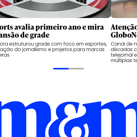
orts avalia primeiro ano e mira
Atenção
ansão de grade
GloboNe
ora estruturou grade com foco em esportes,
Canal de n
ação do jornalismo e projetos para marcas
décadas c
iras
telejornal 
múltiplas t