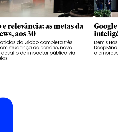
 e relevância: as metas da
Google rees
ws, aos 30
inteligência
otícias da Globo completa três
Demis Hassabis 
om mudança de cenário, novo
DeepMind à med
e desafio de impactar público via
a empresa
elas