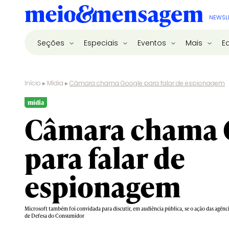
NEWSL
Seções
Especiais
Eventos
Mais
E
Início
▸
Mídia
▸
Câmara chama Google para falar de espionagem
mídia
Câmara chama 
para falar de
espionagem
Microsoft também foi convidada para discutir, em audiência pública, se o ação das agê
de Defesa do Consumidor