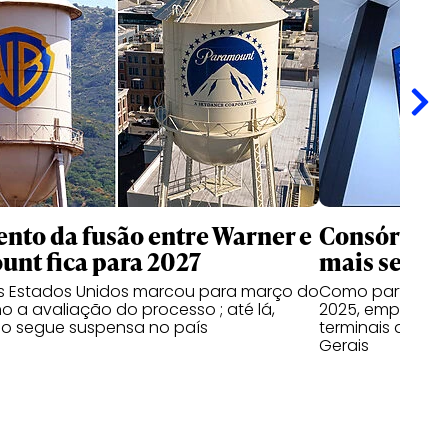
nto da fusão entre Warner e
Consórcio 
nt fica para 2027
mais seis a
os Estados Unidos marcou para março do
Como parte do 
o a avaliação do processo ; até lá,
2025, empresas
o segue suspensa no país
terminais do Par
Gerais