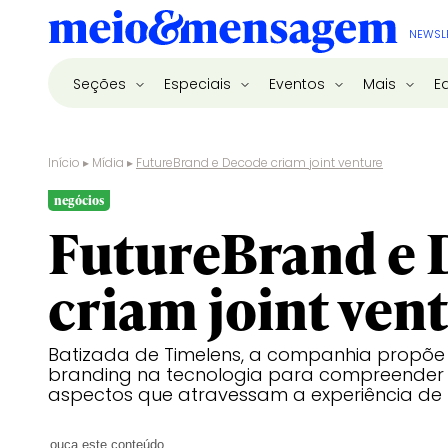
NEWSL
Seções
Especiais
Eventos
Mais
E
Início
▸
Mídia
▸
FutureBrand e Decode criam joint venture
negócios
FutureBrand e 
criam joint ven
Batizada de Timelens, a companhia propõ
branding na tecnologia para compreender 
aspectos que atravessam a experiência d
ouça este conteúdo