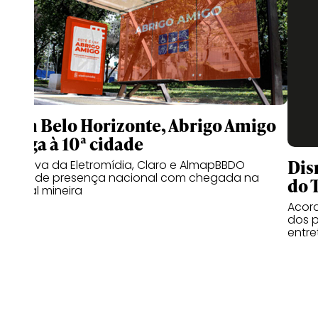
Com Belo Horizonte, Abrigo Amigo
chega à 10ª cidade
Dis
Iniciativa da Eletromídia, Claro e AlmapBBDO
expande presença nacional com chegada na
do 
capital mineira
Acord
dos p
entr