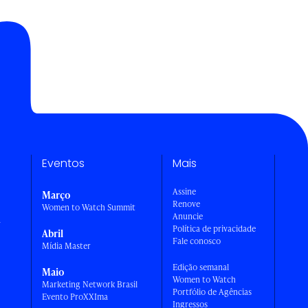
Eventos
Mais
Assine
Março
Renove
Women to Watch Summit
Anuncie
a
Política de privacidade
Abril
Fale conosco
Mídia Master
Edição semanal
Maio
Women to Watch
Marketing Network Brasil
Portfólio de Agências
Evento ProXXIma
Ingressos