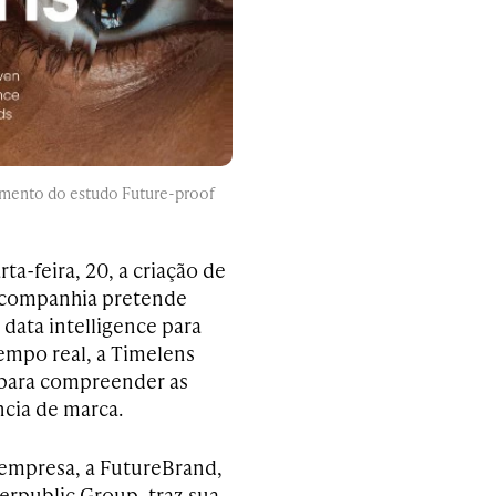
amento do estudo Future-proof
a-feira, 20, a criação de
a companhia pretende
data intelligence para
tempo real, a Timelens
 para compreender as
ncia de marca.
 empresa, a FutureBrand,
erpublic Group, traz sua