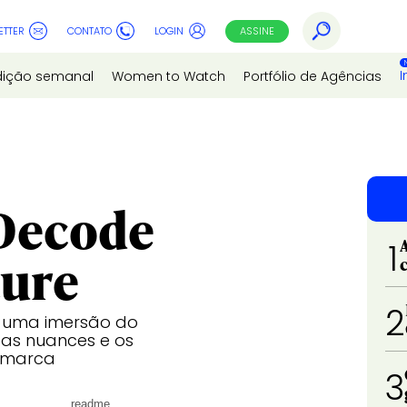
ETTER
CONTATO
LOGIN
ASSINE
I
dição semanal
Women to Watch
Portfólio de Agências
Decode
1
ture
2
e uma imersão do
as nuances e os
e marca
3
readme