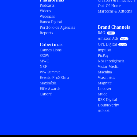
Creators & Influencers
Podcasts
Out-Of-Home
Vídeos
Martechs & Adtechs
Webinars
Banca Digital
Brand Channels
Portfólio de Agências
IMO
Reports
Amazon Ads
Coberturas
OPL Digital
Cannes Lions
Impulso
SXSW
PicPay
MWC
Nós Inteligência
NRF
Vistar Media
WW Summit
Machina
Evento ProXXIma
Viasat Ads
Maximídia
Magnite
Effie Awards
Uncover
Caboré
Mude
RZK Digital
DoubleVerify
Adlook