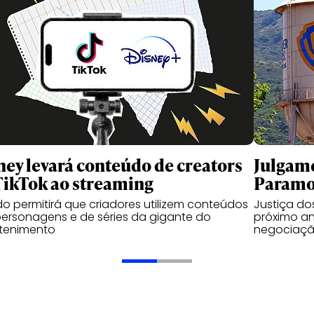
ney levará conteúdo de creators
Julgame
TikTok ao streaming
Paramou
o permitirá que criadores utilizem conteúdos
Justiça d
ersonagens e de séries da gigante do
próximo an
etenimento
negociaçã