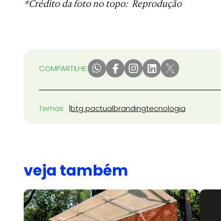
*Crédito da foto no topo: Reprodução
COMPARTILHE:
Temas
btg pactual
branding
tecnologia
veja também