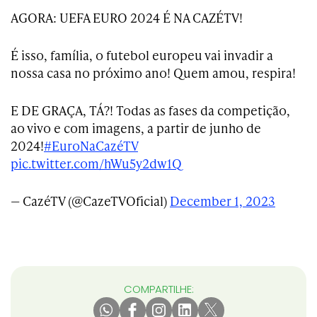
AGORA: UEFA EURO 2024 É NA CAZÉTV!
É isso, família, o futebol europeu vai invadir a
nossa casa no próximo ano! Quem amou, respira!
E DE GRAÇA, TÁ?! Todas as fases da competição,
ao vivo e com imagens, a partir de junho de
2024!
#EuroNaCazéTV
pic.twitter.com/hWu5y2dw1Q
— CazéTV (@CazeTVOficial)
December 1, 2023
COMPARTILHE: