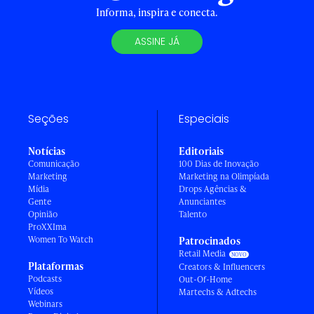
Informa, inspira e conecta.
ASSINE JÁ
Seções
Especiais
Notícias
Editoriais
Comunicação
100 Dias de Inovação
Marketing
Marketing na Olimpíada
Mídia
Drops Agências &
Gente
Anunciantes
Opinião
Talento
ProXXIma
Women To Watch
Patrocinados
Retail Media
Plataformas
Creators & Influencers
Podcasts
Out-Of-Home
Vídeos
Martechs & Adtechs
Webinars