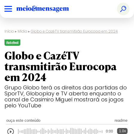
Início
▸
Mídia
▸
Globo e CazéTV transmitirão Eurocopa em 2024
futebol
Globo e CazéTV
transmitirão Eurocopa
em 2024
Grupo Globo terá os direitos das partidas do
SporTV, Globoplay e TV aberta enquanto o
canal de Casimiro Miguel mostrará os jogos
pelo YouTube
ouça este conteúdo
readme
1.0x
0:00