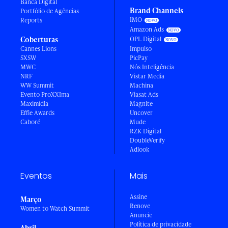
Banca Digital
Brand Channels
Portfólio de Agências
IMO
Reports
Amazon Ads
Coberturas
OPL Digital
Cannes Lions
Impulso
SXSW
PicPay
MWC
Nós Inteligência
NRF
Vistar Media
WW Summit
Machina
Evento ProXXIma
Viasat Ads
Maximídia
Magnite
Effie Awards
Uncover
Caboré
Mude
RZK Digital
DoubleVerify
Adlook
Eventos
Mais
Assine
Março
Renove
Women to Watch Summit
Anuncie
Política de privacidade
Abril