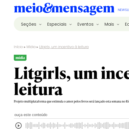
NEWSL
Seções
Especiais
Eventos
Mais
E
Início
▸
Mídia
▸
Litgirls, um incentivo à leitura
mídia
Litgirls, um inc
leitura
Projeto multiplataforma que estimula o amor pelos livros será lançado esta semana no Ri
ouça este conteúdo