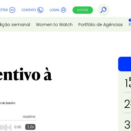
ETTER
CONTATO
LOGIN
ASSINE
I
dição semanal
Women to Watch
Portfólio de Agências
entivo à
1
2
o de Janeiro
readme
3
1.0x
0:00