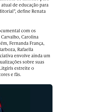
 atual de educação para
torial”, define Renata
-documental com os
 Carvalho, Carolina
elém, Fernanda França,
Barboza, Rafaella
ciativa envolve ainda um
tualizações sobre suas
itgirls estreite o
ores e fãs.