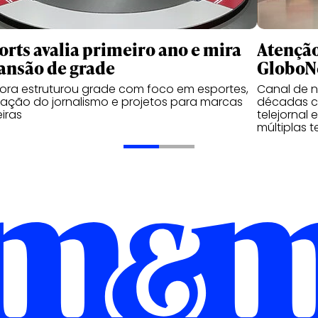
orts avalia primeiro ano e mira
Atenção
ansão de grade
GloboNe
ora estruturou grade com foco em esportes,
Canal de n
ação do jornalismo e projetos para marcas
décadas c
iras
telejornal 
múltiplas t