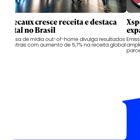
JCDecaux cresce receita e destaca
Xsp
digital no Brasil
exp
Empresa de mídia out-of-home divulga resultados
Emiss
semestrais com aumento de 5,7% na receita global
ampli
parce