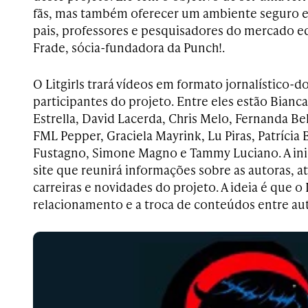
fãs, mas também oferecer um ambiente seguro e
pais, professores e pesquisadores do mercado edi
Frade, sócia-fundadora da Punch!.
O Litgirls trará vídeos em formato jornalístico
participantes do projeto. Entre eles estão Bianca
Estrella, David Lacerda, Chris Melo, Fernanda B
FML Pepper, Graciela Mayrink, Lu Piras, Patrícia 
Fustagno, Simone Magno e Tammy Luciano. A ini
site que reunirá informações sobre as autoras, a
carreiras e novidades do projeto. A ideia é que o L
relacionamento e a troca de conteúdos entre aut