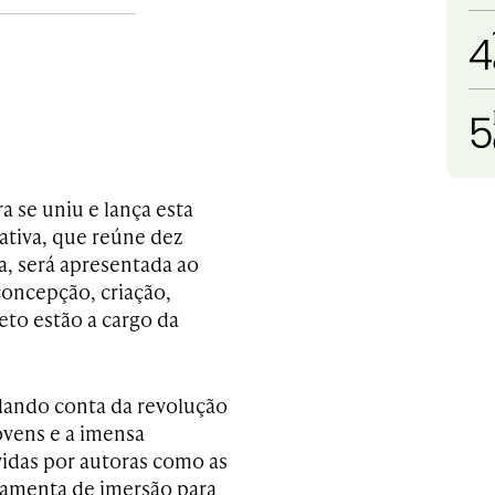
4
5
 se uniu e lança esta
ciativa, que reúne dez
a, será apresentada ao
concepção, criação,
to estão a cargo da
 dando conta da revolução
jovens e a imensa
vidas por autoras como as
rramenta de imersão para