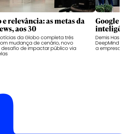
 e relevância: as metas da
Google rees
ws, aos 30
inteligência
otícias da Globo completa três
Demis Hassabis 
om mudança de cenário, novo
DeepMind à med
e desafio de impactar público via
a empresa
elas