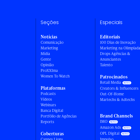
Seções
Especiais
Notícias
Editoriais
Comunicação
100 Dias de Inovação
Marketing
Marketing na Olimpíad
Mídia
Drops Agências &
Gente
Anunciantes
Opinião
Talento
ProXXIma
Women To Watch
Patrocinados
Retail Media
Plataformas
Creators & Influencers
Podcasts
Out-Of-Home
Vídeos
Martechs & Adtechs
Webinars
Banca Digital
Brand Channels
Portfólio de Agências
IMO
Reports
Amazon Ads
Coberturas
OPL Digital
Cannes Lions
Impulso