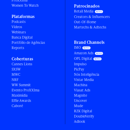
ProXXIma
Women To Watch
Patrocinados
Retail Media
Plataformas
Creators & Influencers
Podcasts
Out-Of-Home
Vídeos
Martechs & Adtechs
Webinars
Banca Digital
Brand Channels
Portfólio de Agências
IMO
Reports
Amazon Ads
Coberturas
OPL Digital
Cannes Lions
Impulso
SXSW
PicPay
MWC
Nós Inteligência
NRF
Vistar Media
WW Summit
Machina
Evento ProXXIma
Viasat Ads
Maximídia
Magnite
Effie Awards
Uncover
Caboré
Mude
RZK Digital
DoubleVerify
Adlook