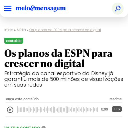
Início
▸
Mídia
▸
Os planos da ESPN para crescer no digital
conteúdo
Os planos da ESPN para
crescer no digital
Estratégia do canal esportivo da Disney já
garantiu mais de 500 milhões de visualizações
em suas redes
ouça este conteúdo
readme
1.0x
0:00
VALERIA CONTADO