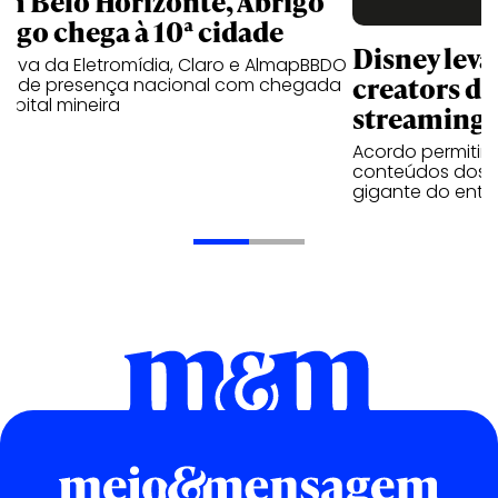
m Belo Horizonte, Abrigo
igo chega à 10ª cidade
Disney lev
iativa da Eletromídia, Claro e AlmapBBDO
creators do
ande presença nacional com chegada
apital mineira
streaming
Acordo permitirá
conteúdos dos p
gigante do entr