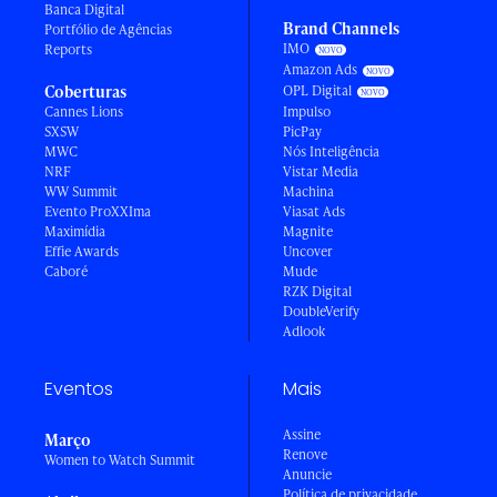
Banca Digital
Brand Channels
Portfólio de Agências
IMO
Reports
Amazon Ads
Coberturas
OPL Digital
Cannes Lions
Impulso
SXSW
PicPay
MWC
Nós Inteligência
NRF
Vistar Media
WW Summit
Machina
Evento ProXXIma
Viasat Ads
Maximídia
Magnite
Effie Awards
Uncover
Caboré
Mude
RZK Digital
DoubleVerify
Adlook
Eventos
Mais
Assine
Março
Renove
Women to Watch Summit
Anuncie
Política de privacidade