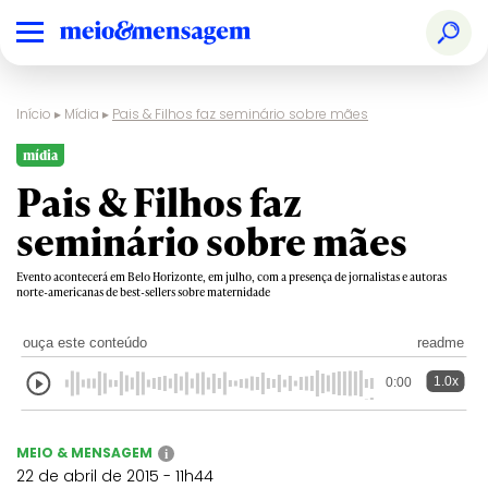
Início
▸
Mídia
▸
Pais & Filhos faz seminário sobre mães
mídia
Pais & Filhos faz
seminário sobre mães
Evento acontecerá em Belo Horizonte, em julho, com a presença de jornalistas e autoras
norte-americanas de best-sellers sobre maternidade
ouça este conteúdo
readme
1.0x
0:00
MEIO & MENSAGEM
i
22 de abril de 2015 - 11h44