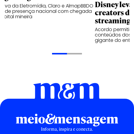
Disney lev
iativa da Eletromídia, Claro e AlmapBBDO
creators do
ande presença nacional com chegada
apital mineira
streaming
Acordo permitirá
conteúdos dos p
gigante do entr
Informa, inspira e conecta.