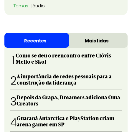
Temas
áudio
Recentes
Mais lidas
Como se deu o reencontro entre Clóvis
1
Mello e Skol
A importância de redes pessoais para a
2
construção da liderança
Depois da Grapa, Dreamers adiciona Oma
3
Creators
Guaraná Antarctica e PlayStation criam
4
arena gamer em SP