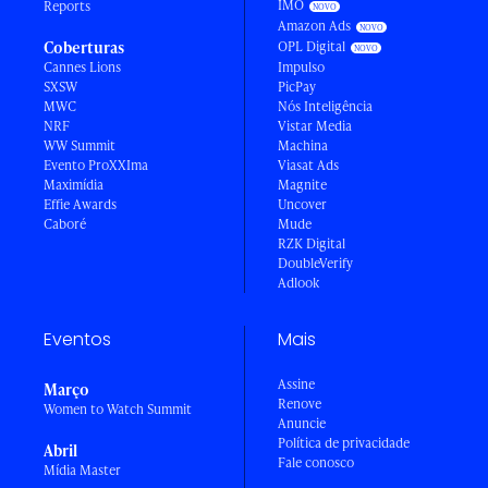
IMO
Reports
Amazon Ads
Coberturas
OPL Digital
Cannes Lions
Impulso
SXSW
PicPay
MWC
Nós Inteligência
NRF
Vistar Media
WW Summit
Machina
Evento ProXXIma
Viasat Ads
Maximídia
Magnite
Effie Awards
Uncover
Caboré
Mude
RZK Digital
DoubleVerify
Adlook
Eventos
Mais
Assine
Março
Renove
Women to Watch Summit
Anuncie
Política de privacidade
Abril
Fale conosco
Mídia Master