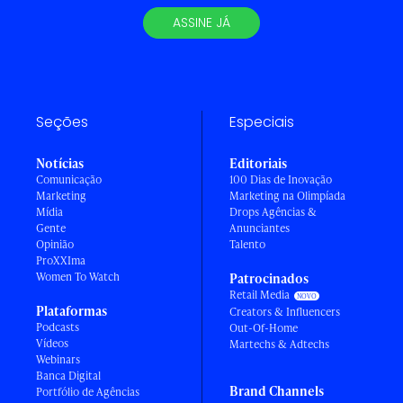
ASSINE JÁ
Seções
Especiais
Notícias
Editoriais
Comunicação
100 Dias de Inovação
Marketing
Marketing na Olimpíada
Mídia
Drops Agências &
Gente
Anunciantes
Opinião
Talento
ProXXIma
Women To Watch
Patrocinados
Retail Media
Plataformas
Creators & Influencers
Podcasts
Out-Of-Home
Vídeos
Martechs & Adtechs
Webinars
Banca Digital
Brand Channels
Portfólio de Agências