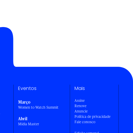
Eventos
Mais
Assine
Março
Renove
Women to Watch Summit
Anuncie
a
Política de privacidade
Abril
Fale conosco
Mídia Master