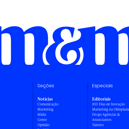
Seções
Especiais
Notícias
Editoriais
Comunicação
100 Dias de Inovação
Marketing
Marketing na Olimpíad
Mídia
Drops Agências &
Gente
Anunciantes
Opinião
Talento