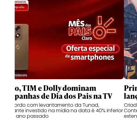
Claro, TIM e Dolly dominam
Pri
campanhas de Dia dos Pais na TV
lan
De acordo com levantamento da Tunad,
Cria
montante investido na mídia na data é 40% inferior
Conte
ao do ano passado
exten