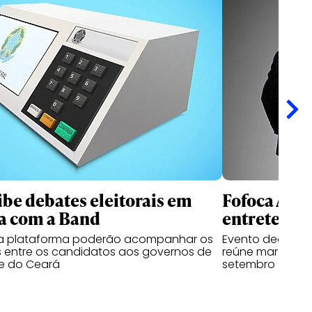
ibe debates eleitorais em
Fofoca Awa
a com a Band
entretenim
da plataforma poderão acompanhar os
Evento dedicado
 entre os candidatos aos governos de
reúne marcas, cr
e do Ceará
setembro