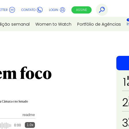
ETTER
CONTATO
LOGIN
ASSINE
I
dição semanal
Women to Watch
Portfólio de Agências
em foco
1
2
na Câmara e no Senado
readme
3
1.0x
0:00