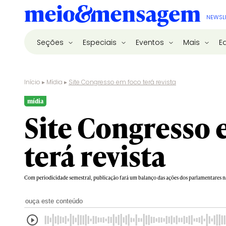
NEWSL
Seções
Especiais
Eventos
Mais
E
Início
▸
Mídia
▸
Site Congresso em foco terá revista
mídia
Site Congresso 
terá revista
Com periodicidade semestral, publicação fará um balanço das ações dos parlamentares 
ouça este conteúdo