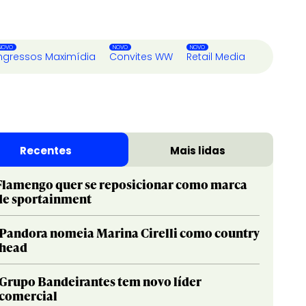
ngressos Maximídia
Convites WW
Retail Media
Recentes
Mais lidas
Flamengo quer se reposicionar como marca
de sportainment
Pandora nomeia Marina Cirelli como country
head
Grupo Bandeirantes tem novo líder
comercial