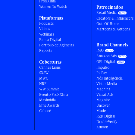
ProXXIma
Women To Watch
Patrocinados
Retail Media
Plataformas
Creators & Influencers
Podcasts
Out-Of-Home
Vídeos
Martechs & Adtechs
Webinars
Banca Digital
Brand Channels
Portfólio de Agências
IMO
Reports
Amazon Ads
Coberturas
OPL Digital
Cannes Lions
Impulso
SXSW
PicPay
MWC
Nós Inteligência
NRF
Vistar Media
WW Summit
Machina
Evento ProXXIma
Viasat Ads
Maximídia
Magnite
Effie Awards
Uncover
Caboré
Mude
RZK Digital
DoubleVerify
Adlook