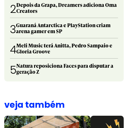
Depois da Grapa, Dreamers adiciona Oma
2
Creators
Guaraná Antarctica e PlayStation criam
3
arena gamer em SP
Meli Music terá Anitta, Pedro Sampaio e
4
Gloria Groove
Natura reposiciona Faces para disputar a
5
geração Z
veja também