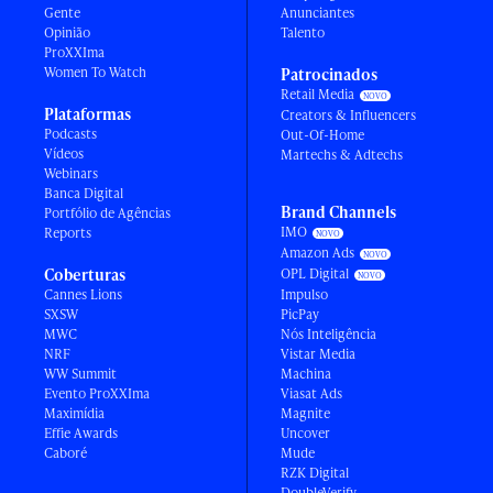
Gente
Anunciantes
Opinião
Talento
ProXXIma
Women To Watch
Patrocinados
Retail Media
Plataformas
Creators & Influencers
Podcasts
Out-Of-Home
Vídeos
Martechs & Adtechs
Webinars
Banca Digital
Brand Channels
Portfólio de Agências
IMO
Reports
Amazon Ads
Coberturas
OPL Digital
Cannes Lions
Impulso
SXSW
PicPay
MWC
Nós Inteligência
NRF
Vistar Media
WW Summit
Machina
Evento ProXXIma
Viasat Ads
Maximídia
Magnite
Effie Awards
Uncover
Caboré
Mude
RZK Digital
DoubleVerify