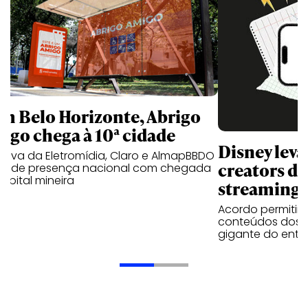
m Belo Horizonte, Abrigo
igo chega à 10ª cidade
Disney lev
iativa da Eletromídia, Claro e AlmapBBDO
creators do
ande presença nacional com chegada
apital mineira
streaming
Acordo permitirá
conteúdos dos p
gigante do entr