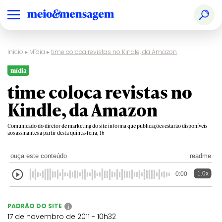
Início
▸
Mídia
▸
time coloca revistas no Kindle, da Amazon
mídia
time coloca revistas no
Kindle, da Amazon
Comunicado do diretor de marketing do site informa que publicações estarão disponíveis
aos assinantes a partir desta quinta-feira, 16
ouça este conteúdo
readme
1.0x
0:00
PADRÃO DO SITE
i
17 de novembro de 2011 - 10h32