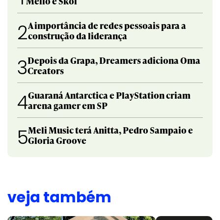
Mello e Skol
A importância de redes pessoais para a
2
construção da liderança
Depois da Grapa, Dreamers adiciona Oma
3
Creators
Guaraná Antarctica e PlayStation criam
4
arena gamer em SP
Meli Music terá Anitta, Pedro Sampaio e
5
Gloria Groove
veja também