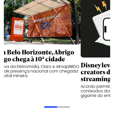
m Belo Horizonte, Abrigo
igo chega à 10ª cidade
Disney lev
iativa da Eletromídia, Claro e AlmapBBDO
creators do
ande presença nacional com chegada
apital mineira
streaming
Acordo permitirá
conteúdos dos p
gigante do entr