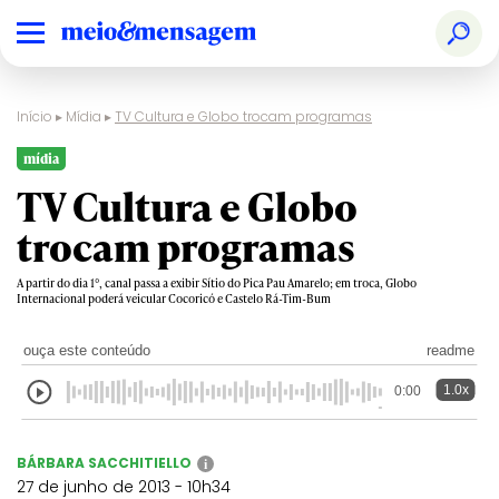
Início
▸
Mídia
▸
TV Cultura e Globo trocam programas
mídia
TV Cultura e Globo
trocam programas
A partir do dia 1º, canal passa a exibir Sítio do Pica Pau Amarelo; em troca, Globo
Internacional poderá veicular Cocoricó e Castelo Rá-Tim-Bum
ouça este conteúdo
readme
1.0x
0:00
BÁRBARA SACCHITIELLO
i
27 de junho de 2013 - 10h34