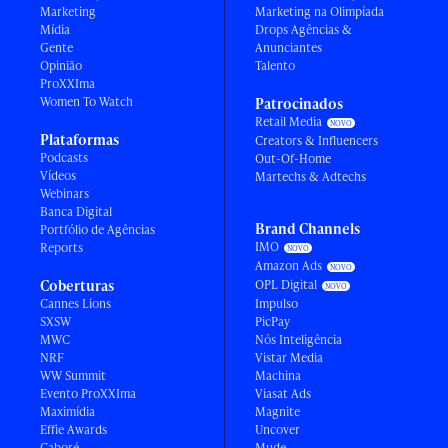
Marketing
Marketing na Olimpíada
Mídia
Drops Agências &
Gente
Anunciantes
Opinião
Talento
ProXXIma
Women To Watch
Patrocinados
Retail Media
Plataformas
Creators & Influencers
Podcasts
Out-Of-Home
Vídeos
Martechs & Adtechs
Webinars
Banca Digital
Brand Channels
Portfólio de Agências
IMO
Reports
Amazon Ads
Coberturas
OPL Digital
Cannes Lions
Impulso
SXSW
PicPay
MWC
Nós Inteligência
NRF
Vistar Media
WW Summit
Machina
Evento ProXXIma
Viasat Ads
Maximídia
Magnite
Effie Awards
Uncover
Caboré
Mude