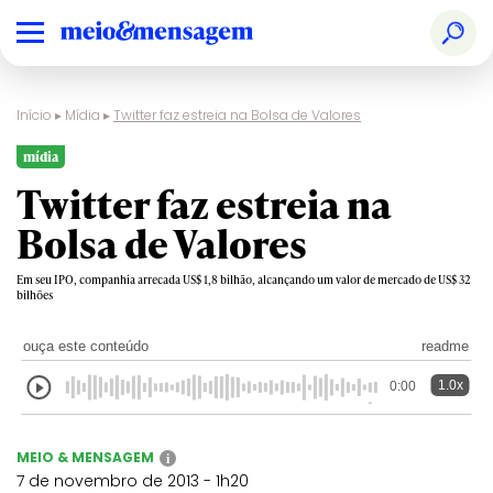
Início
▸
Mídia
▸
Twitter faz estreia na Bolsa de Valores
mídia
Twitter faz estreia na
Bolsa de Valores
Em seu IPO, companhia arrecada US$ 1,8 bilhão, alcançando um valor de mercado de US$ 32
bilhões
ouça este conteúdo
readme
1.0x
0:00
MEIO & MENSAGEM
i
7 de novembro de 2013 - 1h20