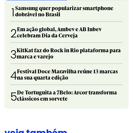
Samsung quer popularizar smartphone
1
dobrável no Brasil
Em ação global, Ambev e AB Inbev
2
celebram Dia da Cerveja
KitKat faz do Rock in Rio plataforma para
3
marca e varejo
Festival Doce Maravilha reúne 13 marcas
4
na sua quarta edição
De Tortuguita a 7Belo: Arcor transforma
5
clássicos em sorvete
veja também