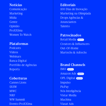
Notícias
Editoriais
Comunicação
100 Dias de Inovação
Marketing
Marketing na Olimpíada
Mídia
Drops Agências &
Gente
Anunciantes
Opinião
Talento
ProXXIma
Women To Watch
Patrocinados
Retail Media
Plataformas
Creators & Influencers
Podcasts
Out-Of-Home
Vídeos
Martechs & Adtechs
Webinars
Banca Digital
Brand Channels
Portfólio de Agências
IMO
Reports
Amazon Ads
Coberturas
OPL Digital
Cannes Lions
Impulso
SXSW
PicPay
MWC
Nós Inteligência
NRF
Vistar Media
WW Summit
Machina
Evento ProXXIma
Viasat Ads