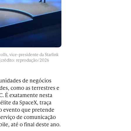
ls, vice-presidente da Starlink
 (crédito: reprodução/2026
tunidades de negócios
des, como as terrestres e
WC. É exatamente nesta
élite da SpaceX, traça
o evento que pretende
 serviço de comunicação
le, até o final deste ano.