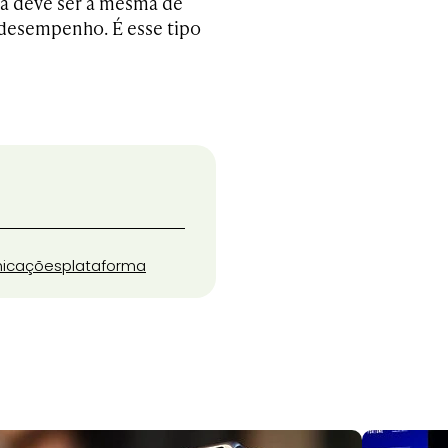
ia deve ser a mesma de
 desempenho. É esse tipo
nicações
plataforma