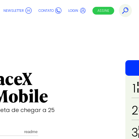
NEWSLETTER
CONTATO
LOGIN
ASSINE
aceX
1
 Mobile
2
meta de chegar a 25
3
readme