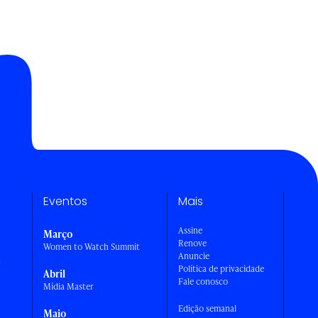
Eventos
Mais
Assine
Março
Renove
Women to Watch Summit
Anuncie
a
Política de privacidade
Abril
Fale conosco
Mídia Master
Edição semanal
Maio