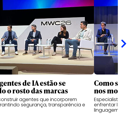
entes de IA estão se
Como supera
o o rosto das marcas
nos modelo
 construir agentes que incorporem
Especialistas 
arantindo segurança, transparência e
enfrentar lacun
linguagem de IA