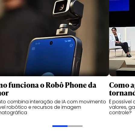
o funciona o Robô Phone da
Como ag
nor
tornand
uto combina interação de IA com movimento
É possível
vel robótico e recursos de imagem
valores, g
matográfica
controle?