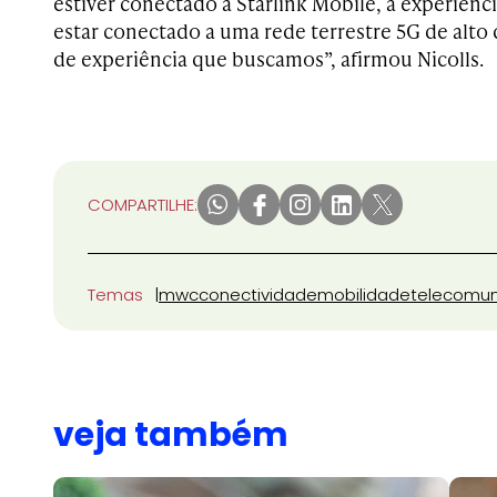
estiver conectado à Starlink Mobile, a experiênc
estar conectado a uma rede terrestre 5G de alto
de experiência que buscamos”, afirmou Nicolls.
COMPARTILHE:
Temas
mwc
conectividade
mobilidade
telecomu
veja também