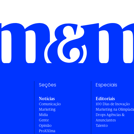
Seções
Especiais
Notícias
Editoriais
Comunicação
100 Dias de Inovação
Marketing
Marketing na Olimpíad
Mídia
Drops Agências &
Gente
Anunciantes
Opinião
Talento
ProXXIma