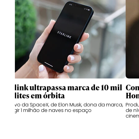
Starlink ultrapassa marca de 10 mil
Com
satélites em órbita
Ho
Objetivo da SpaceX, de Elon Musk, dona da marca,
Prod
é atingir 1 milhão de naves no espaço
de ní
cine