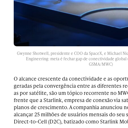
Gwynne Shotwell, presidente e COO da SpaceX, e Michael Nicol
Engineering: meta é fechar gap de conectividade global
GSMA/MWC)
O alcance crescente da conectividade e as opor
geradas pela convergência entre as diferentes re
as por satélite, são um tópico recorrente no M
frente que a Starlink, empresa de conexão via sat
planos de crescimento. A companhia anunciou n
alcançar 25 milhões de usuários mensais do seu
Direct-to-Cell (D2C), batizado como Starlink Mobi