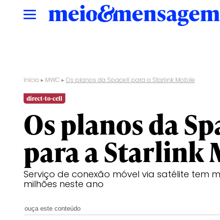
Início
▸
MWC
▸
Os planos da SpaceX para a Starlink Mobile
direct-to-cell
Os planos da Sp
para a Starlink
Serviço de conexão móvel via satélite tem 
milhões neste ano
ouça este conteúdo