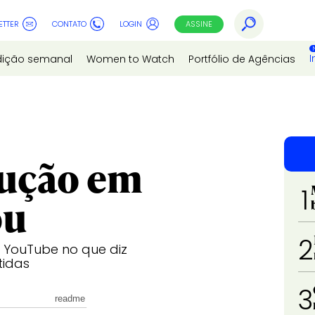
ETTER
CONTATO
LOGIN
ASSINE
I
dição semanal
Women to Watch
Portfólio de Agências
lução em
1
ou
2
 YouTube no que diz
tidas
3
readme