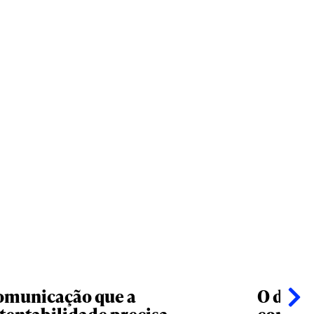
omunicação que a
O desa