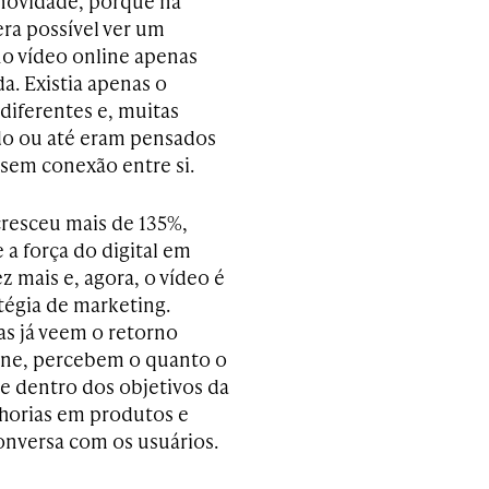
novidade, porque na
era possível ver um
no vídeo online apenas
a. Existia apenas o
diferentes e, muitas
do ou até eram pensados
sem conexão entre si.
resceu mais de 135%,
a força do digital em
 mais e, agora, o vídeo é
atégia de marketing.
as já veem o retorno
ine, percebem o quanto o
 e dentro dos objetivos da
lhorias em produtos e
onversa com os usuários.