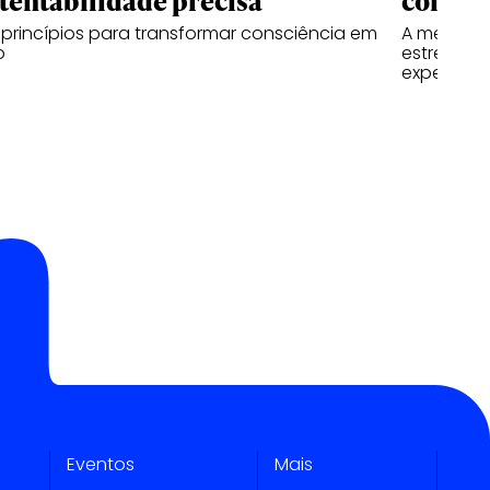
tentabilidade precisa
compo
 princípios para transformar consciência em
A mensage
o
estreitame
experiênc
Eventos
Mais