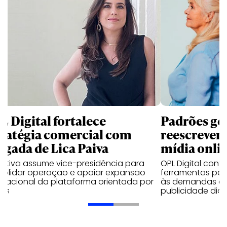
L Digital fortalece
Padrões ge
tratégia comercial com
reescrevem 
egada de Lica Paiva
mídia onli
cutiva assume vice-presidência para
OPL Digital con
solidar operação e apoiar expansão
ferramentas per
rnacional da plataforma orientada por
às demandas de
os
publicidade digit