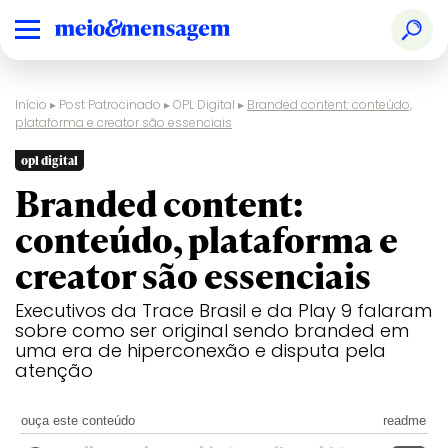
Início
▸
Post Patrocinado
▸
OPL Digital
▸
Branded content: conteúdo,
plataforma e creator são essenciais
opl digital
Branded content:
conteúdo, plataforma e
creator são essenciais
Executivos da Trace Brasil e da Play 9 falaram
sobre como ser original sendo branded em
uma era de hiperconexão e disputa pela
atenção
ouça este conteúdo
readme