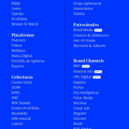
Mídia
Drops Agências &
Gente
Anunciantes
Opinião
Talento
ProXXIma
Women To Watch
Patrocinados
Retail Media
Plataformas
Creators & Influencers
Podcasts
Out-Of-Home
Vídeos
Martechs & Adtechs
Webinars
Banca Digital
Brand Channels
Portfólio de Agências
IMO
Reports
Amazon Ads
Coberturas
OPL Digital
Cannes Lions
Impulso
SXSW
PicPay
MWC
Nós Inteligência
NRF
Vistar Media
WW Summit
Machina
Evento ProXXIma
Viasat Ads
Maximídia
Magnite
Effie Awards
Uncover
Caboré
Mude
RZK Digital