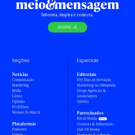
Informa, inspira e conecta.
ASSINE JÁ
Seções
Especiais
Notícias
Editoriais
Comunicação
100 Dias de Inovação
Marketing
Marketing na Olimpíada
Mídia
Drops Agências &
Gente
Anunciantes
Opinião
Talento
ProXXIma
Women To Watch
Patrocinados
Retail Media
Plataformas
Creators & Influencers
Podcasts
Out-Of-Home
Vídeos
Martechs & Adtechs