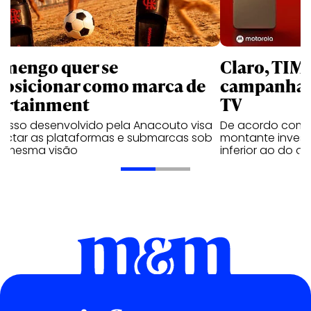
amengo quer se
Claro, TIM
posicionar como marca de
campanhas 
ortainment
TV
cesso desenvolvido pela Anacouto visa
De acordo com 
ectar as plataformas e submarcas sob
montante invest
 mesma visão
inferior ao do 