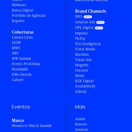
Webinars
Banca Digital
Brand Channels
Portfólio de Agências
IMO
Reports
Amazon Ads
OPL Digital
Coberturas
Impulso
Cannes Lions
PicPay
SXSW
Nós Inteligência
MWC
Vistar Media
NRF
Machina
WW Summit
Viasat Ads
Evento ProXXIma
Magnite
Maximídia
Uncover
Effie Awards
Mude
Caboré
RZK Digital
DoubleVerify
Adlook
Eventos
Mais
Assine
Março
Renove
Women to Watch Summit
Anuncie