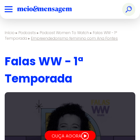
Início
▸
Podcasts
▸
Podcast Women To Watch
▸
Falas WW - 1ª
Temporada
▸
Empreendedorismo feminino com Ana Fontes
Falas WW - 1ª
Temporada
OUÇA AGORA