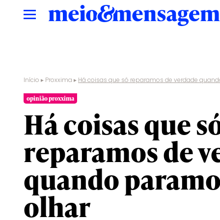
Início
▸
Proxxima
▸
Há coisas que só reparamos de verdade quand
opinião proxxima
Há coisas que s
reparamos de v
quando paramo
olhar