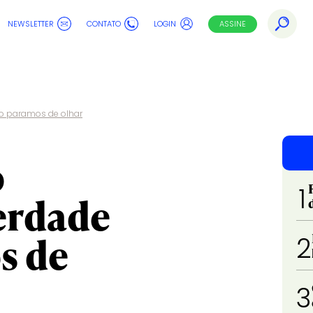
NEWSLETTER
CONTATO
LOGIN
ASSINE
o paramos de olhar
ó
1
erdade
s de
2
3