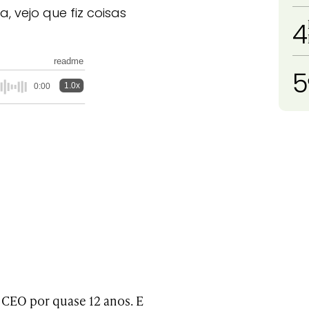
 vejo que fiz coisas
4
readme
5
1.0x
0:00
CEO por quase 12 anos. E