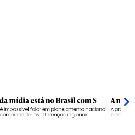
 da mídia está no Brasil com S
A nova
 é impossível falar em planejamento nacional
A próxima
compreender as diferenças regionais
clientes, 