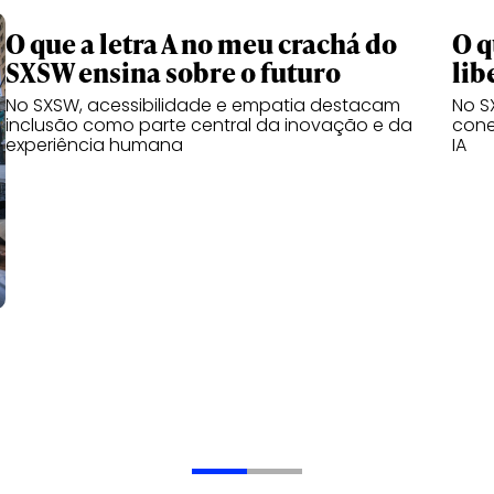
O que a letra A no meu crachá do
O q
SXSW ensina sobre o futuro
lib
No SXSW, acessibilidade e empatia destacam
No S
inclusão como parte central da inovação e da
cone
experiência humana
IA