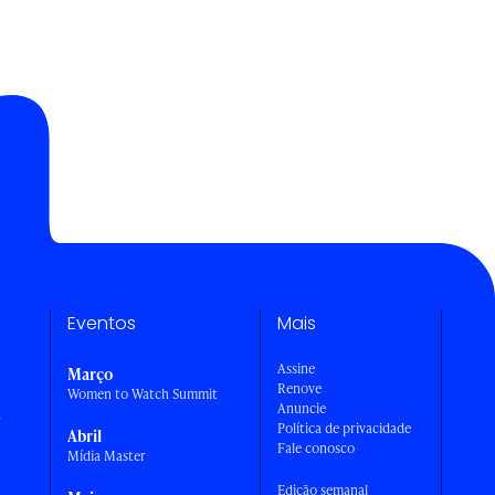
Eventos
Mais
Assine
Março
Renove
Women to Watch Summit
Anuncie
a
Política de privacidade
Abril
Fale conosco
Mídia Master
Edição semanal