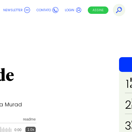
NEWSLETTER
CONTATO
LOGIN
ASSINE
de
1
2
dia Murad
readme
3
1.0x
0:00