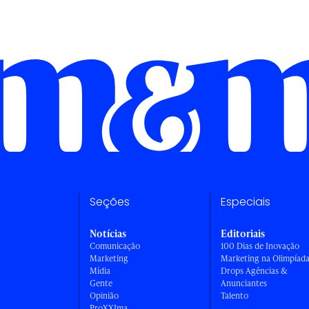
Seções
Especiais
Notícias
Editoriais
Comunicação
100 Dias de Inovação
Marketing
Marketing na Olimpíad
Mídia
Drops Agências &
Gente
Anunciantes
Opinião
Talento
ProXXIma