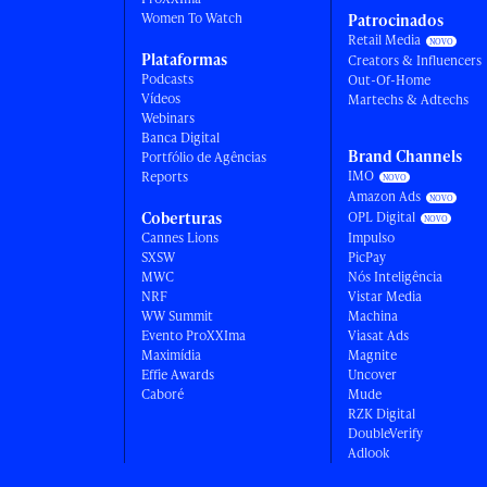
Women To Watch
Patrocinados
Retail Media
Plataformas
Creators & Influencers
Podcasts
Out-Of-Home
Vídeos
Martechs & Adtechs
Webinars
Banca Digital
Brand Channels
Portfólio de Agências
IMO
Reports
Amazon Ads
Coberturas
OPL Digital
Cannes Lions
Impulso
SXSW
PicPay
MWC
Nós Inteligência
NRF
Vistar Media
WW Summit
Machina
Evento ProXXIma
Viasat Ads
Maximídia
Magnite
Effie Awards
Uncover
Caboré
Mude
RZK Digital
DoubleVerify
Adlook