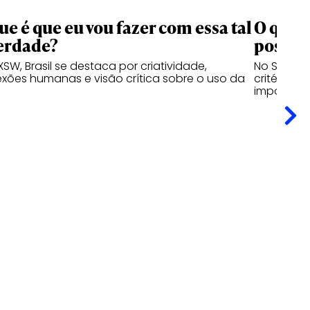
ue é que eu vou fazer com essa tal
O que 
erdade?
possibi
XSW, Brasil se destaca por criatividade,
No SXSW, t
xões humanas e visão crítica sobre o uso da
critério h
importa