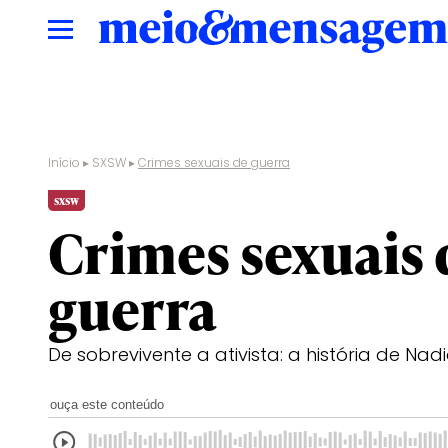
Início
▸
SXSW
▸
Crimes sexuais de guerra
sxsw
Crimes sexuais 
guerra
De sobrevivente a ativista: a história de Na
ouça este conteúdo