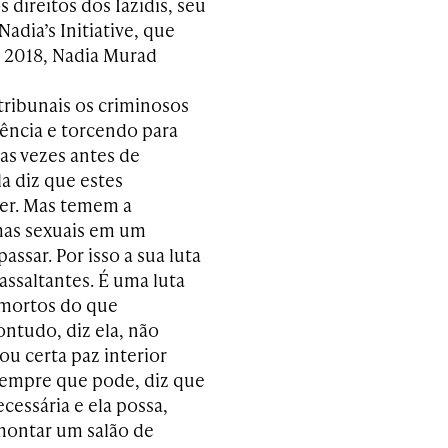
 direitos dos Iazidis, seu
dia’s Initiative, que
m 2018, Nadia Murad
tribunais os criminosos
ência e torcendo para
s vezes antes de
a diz que estes
rer. Mas temem a
imas sexuais em um
ssar. Por isso a sua luta
assaltantes. É uma luta
 mortos do que
ntudo, diz ela, não
u certa paz interior
 sempre que pode, diz que
cessária e ela possa,
montar um salão de