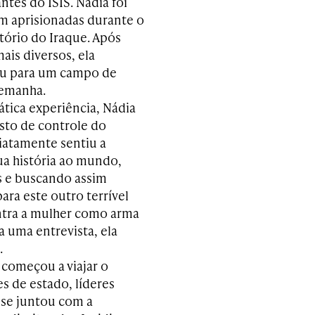
ntes do ISIS.
Nadia foi
m aprisionadas durante o
itório do
Iraque
.
Após
ais diversos, ela
giu para um campo de
lemanha.
ática experiência, Nádia
sto de controle do
diatamente sentiu a
ua história ao mundo,
s e buscando assim
ra este outro terrível
ontra a mulher como arma
 uma entrevista, ela
.
 começou a viajar o
 de estado, líderes
 se juntou com a