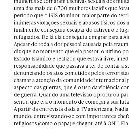
mulheres se tornaram escravas sexuais dos milita
uma das mais de
6 700
mulheres
iazidis
que fora
período que o ISIS dominou maior parte do terr
inúmeras violações sexuais e abusos físicos dos m
finalmente conseguiu escapar do cativeiro e fu
refugiados. De lá ela conseguiu emigrar para a A
Apesar de toda a dor pessoal causada pela traum
diz que no momento que ela passou o último po
Estado Islâmico e realizou que estava livre, ime
responsabilidade que passava a ter de contar a s
denunciando os atos cometidos pelos terrorista
chamar a atenção da comunidade internacional pa
aspecto das guerras, que é o uso da violência c
de guerra. Quando uma televisão a procurou para
sentiu que era o momento de começar a sua luta
A partir da entrevista dada à TV americana, Nadia
mundo, entrevistando-se com importantes chefes
religiosos (como o papa) e chegou até à ONU. Ela