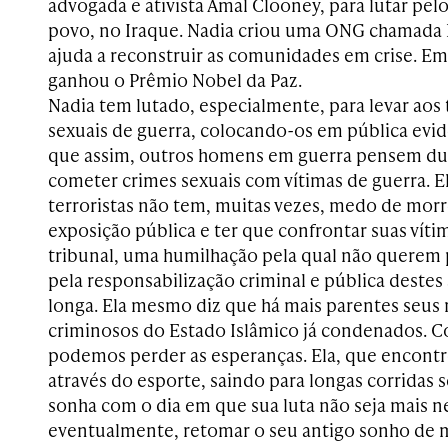
advogada e ativista Amal Clooney, para lutar pelos
povo, no Iraque. Nadia criou uma ONG chamada Na
ajuda a reconstruir as comunidades em crise. E
ganhou o Prêmio Nobel da Paz.
Nadia tem lutado, especialmente, para levar aos 
sexuais de guerra, colocando-os em pública evid
que assim, outros homens em guerra pensem dua
cometer crimes sexuais com vítimas de guerra. El
terroristas não tem, muitas vezes, medo de mor
exposição pública e ter que confrontar suas vít
tribunal, uma humilhação pela qual não querem pa
pela responsabilização criminal e pública destes 
longa. Ela mesmo diz que há mais parentes seus
criminosos do Estado Islâmico já condenados. Co
podemos perder as esperanças. Ela, que encontro
através do esporte, saindo para longas corridas
sonha com o dia em que sua luta não seja mais ne
eventualmente, retomar o seu antigo sonho de 