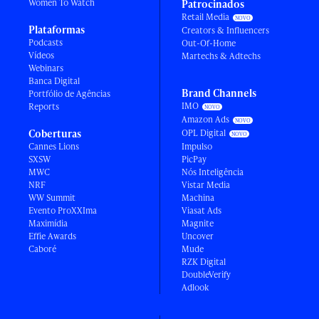
Women To Watch
Patrocinados
Retail Media
Plataformas
Creators & Influencers
Podcasts
Out-Of-Home
Vídeos
Martechs & Adtechs
Webinars
Banca Digital
Brand Channels
Portfólio de Agências
IMO
Reports
Amazon Ads
Coberturas
OPL Digital
Cannes Lions
Impulso
SXSW
PicPay
MWC
Nós Inteligência
NRF
Vistar Media
WW Summit
Machina
Evento ProXXIma
Viasat Ads
Maximídia
Magnite
Effie Awards
Uncover
Caboré
Mude
RZK Digital
DoubleVerify
Adlook