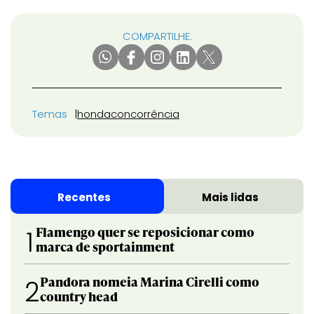
COMPARTILHE:
Temas
honda
concorrência
Recentes
Mais lidas
Flamengo quer se reposicionar como
1
marca de sportainment
Pandora nomeia Marina Cirelli como
2
country head