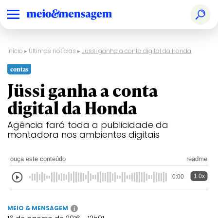
Início
▸
Últimas notícias
▸
Jüssi ganha a conta digital da Honda
contas
Jüssi ganha a conta
digital da Honda
Agência fará toda a publicidade da
montadora nos ambientes digitais
ouça este conteúdo
readme
1.0x
0:00
MEIO & MENSAGEM
i