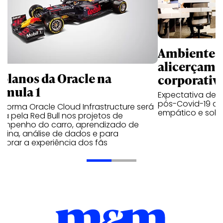
Ambientes 
alicerçam 
 planos da Oracle na
corporativ
rmula 1
Expectativa de p
pós-Covid-19 apo
aforma Oracle Cloud Infrastructure será
empático e solid
a pela Red Bull nos projetos de
empenho do carro, aprendizado de
uina, análise de dados e para
morar a experiência dos fãs