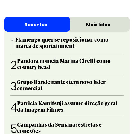
Recentes
Mais lidas
Flamengo quer se reposicionar como
1
marca de sportainment
Pandora nomeia Marina Cirelli como
2
country head
Grupo Bandeirantes tem novo líder
3
comercial
Patricia Kamitsuji assume direção geral
4
da Imagem Filmes
Campanhas da Semana: estrelas e
5
conexões