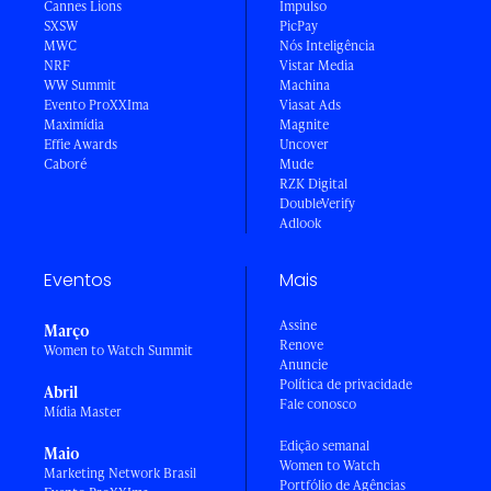
Cannes Lions
Impulso
SXSW
PicPay
MWC
Nós Inteligência
NRF
Vistar Media
WW Summit
Machina
Evento ProXXIma
Viasat Ads
Maximídia
Magnite
Effie Awards
Uncover
Caboré
Mude
RZK Digital
DoubleVerify
Adlook
Eventos
Mais
Assine
Março
Renove
Women to Watch Summit
Anuncie
Política de privacidade
Abril
Fale conosco
Mídia Master
Edição semanal
Maio
Women to Watch
Marketing Network Brasil
Portfólio de Agências