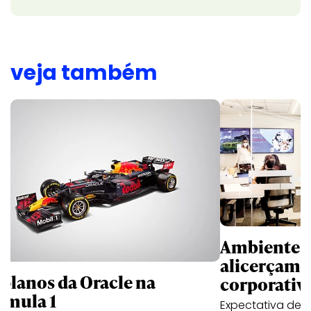
veja também
Ambientes 
alicerçam 
 planos da Oracle na
corporativ
rmula 1
Expectativa de p