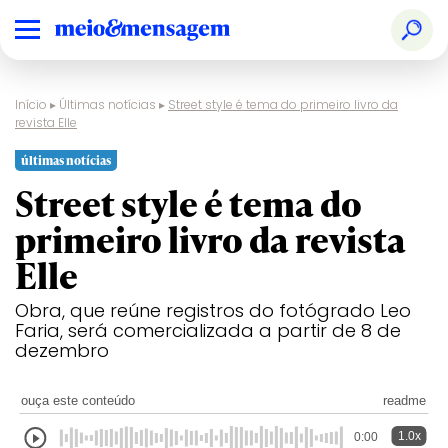
Início
▸
Últimas notícias
▸
Street style é tema do primeiro livro da
revista Elle
últimas notícias
Street style é tema do
primeiro livro da revista
Elle
Obra, que reúne registros do fotógrado Leo
Faria, será comercializada a partir de 8 de
dezembro
ouça este conteúdo
readme
1.0x
0:00