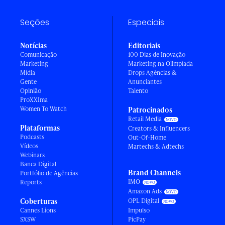
Seções
Especiais
Notícias
Editoriais
Comunicação
100 Dias de Inovação
Marketing
Marketing na Olimpíada
Mídia
Drops Agências &
Gente
Anunciantes
Opinião
Talento
ProXXIma
Women To Watch
Patrocinados
Retail Media
Plataformas
Creators & Influencers
Podcasts
Out-Of-Home
Vídeos
Martechs & Adtechs
Webinars
Banca Digital
Brand Channels
Portfólio de Agências
IMO
Reports
Amazon Ads
Coberturas
OPL Digital
Cannes Lions
Impulso
SXSW
PicPay