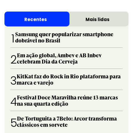
Recentes
Mais lidas
Samsung quer popularizar smartphone
1
dobrável no Brasil
Em ação global, Ambev e AB Inbev
2
celebram Dia da Cerveja
KitKat faz do Rock in Rio plataforma para
3
marca e varejo
Festival Doce Maravilha reúne 13 marcas
4
na sua quarta edição
De Tortuguita a 7Belo: Arcor transforma
5
clássicos em sorvete