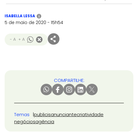
ISABELLA LESSA
i
5 de maio de 2020 - 15h54
- A
+ A
COMPARTILHE:
Temas
publicis
anunciante
criatividade
negócios
agência