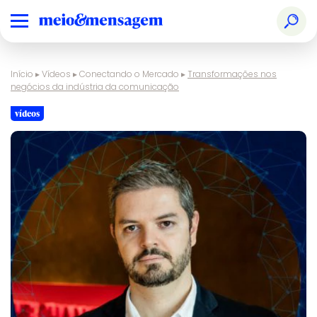
Início
▸
Vídeos
▸
Conectando o Mercado
▸
Transformações nos
negócios da indústria da comunicação
vídeos