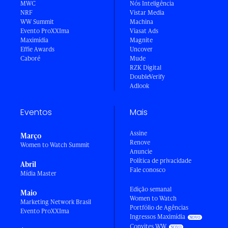
MWC
Nós Inteligência
NRF
Vistar Media
WW Summit
Machina
Evento ProXXIma
Viasat Ads
Maximídia
Magnite
Effie Awards
Uncover
Caboré
Mude
RZK Digital
DoubleVerify
Adlook
Eventos
Mais
Assine
Março
Renove
Women to Watch Summit
Anuncie
Política de privacidade
Abril
Fale conosco
Mídia Master
Edição semanal
Maio
Women to Watch
Marketing Network Brasil
Portfólio de Agências
Evento ProXXIma
Ingressos Maximídia
Convites WW