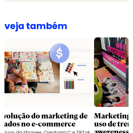
veja também
revolução do marketing de
Marketing d
iliados no e-commerce
uso de tren
awereness
utivos da Shopee, CreatorsLLC e TikTok