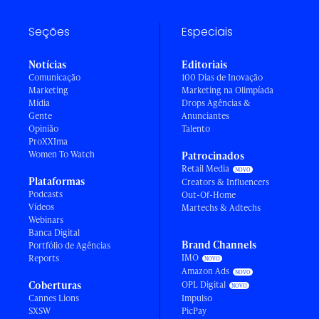
Seções
Especiais
Notícias
Editoriais
Comunicação
100 Dias de Inovação
Marketing
Marketing na Olimpíada
Mídia
Drops Agências &
Gente
Anunciantes
Opinião
Talento
ProXXIma
Women To Watch
Patrocinados
Retail Media
Plataformas
Creators & Influencers
Podcasts
Out-Of-Home
Vídeos
Martechs & Adtechs
Webinars
Banca Digital
Brand Channels
Portfólio de Agências
IMO
Reports
Amazon Ads
Coberturas
OPL Digital
Cannes Lions
Impulso
SXSW
PicPay