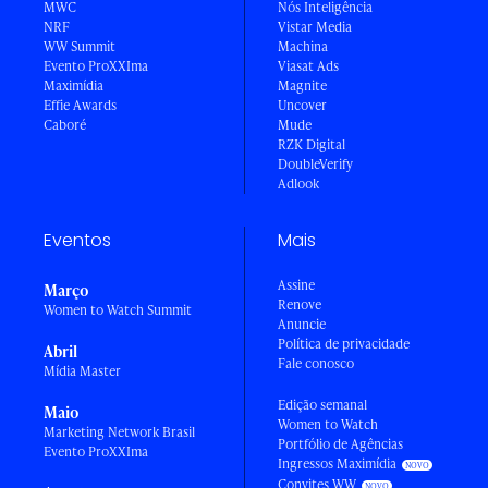
MWC
Nós Inteligência
NRF
Vistar Media
WW Summit
Machina
Evento ProXXIma
Viasat Ads
Maximídia
Magnite
Effie Awards
Uncover
Caboré
Mude
RZK Digital
DoubleVerify
Adlook
Eventos
Mais
Assine
Março
Renove
Women to Watch Summit
Anuncie
Política de privacidade
Abril
Fale conosco
Mídia Master
Edição semanal
Maio
Women to Watch
Marketing Network Brasil
Portfólio de Agências
Evento ProXXIma
Ingressos Maximídia
Convites WW