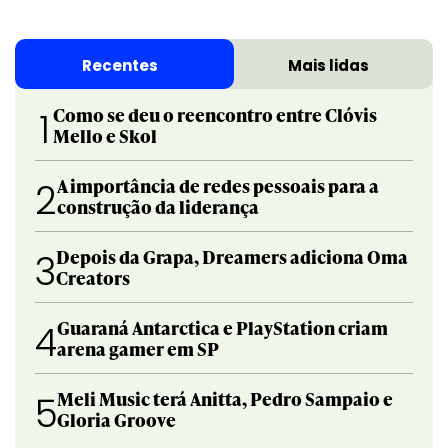
Recentes
Mais lidas
Como se deu o reencontro entre Clóvis
1
Mello e Skol
A importância de redes pessoais para a
2
construção da liderança
Depois da Grapa, Dreamers adiciona Oma
3
Creators
Guaraná Antarctica e PlayStation criam
4
arena gamer em SP
Meli Music terá Anitta, Pedro Sampaio e
5
Gloria Groove