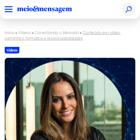
Início
▸
Vídeos
▸
Conectando o Mercado
▸
Conteúdo em vídeo:
caminhos, formatos e responsabilidades
vídeos