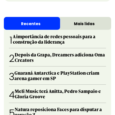
Recentes
Mais lidas
A importância de redes pessoais para a
1
construção da liderança
Depois da Grapa, Dreamers adiciona Oma
2
Creators
Guaraná Antarctica e PlayStation criam
3
arena gamer em SP
Meli Music terá Anitta, Pedro Sampaio e
4
Gloria Groove
Natura reposiciona Faces para disputar a
5
geração Z