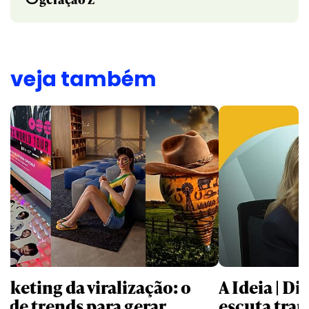
veja também
rketing da viralização: o
A Ideia | D
o de trends para gerar
escuta trar