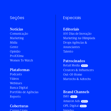
Seções
Especiais
Notícias
Editoriais
Comunicação
100 Dias de Inovação
Marketing
Marketing na Olimpíada
Mídia
Drops Agências &
Gente
Anunciantes
Opinião
Talento
ProXXIma
Women To Watch
Patrocinados
Retail Media
Plataformas
Creators & Influencers
Podcasts
Out-Of-Home
Vídeos
Martechs & Adtechs
Webinars
Banca Digital
Brand Channels
Portfólio de Agências
IMO
Reports
Amazon Ads
Coberturas
OPL Digital
Cannes Lions
Impulso