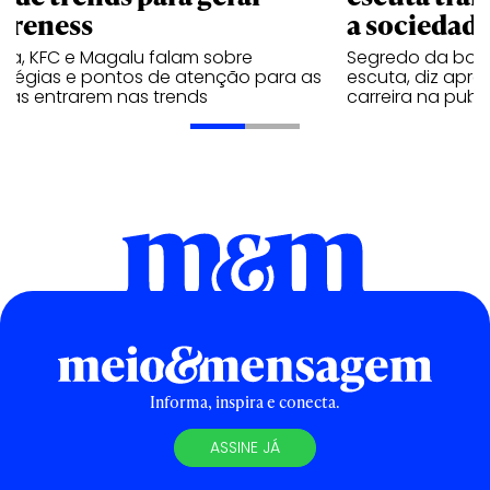
ereness
a sociedad
va, KFC e Magalu falam sobre
Segredo da boa
ratégias e pontos de atenção para as
escuta, diz apr
cas entrarem nas trends
carreira na publ
Informa, inspira e conecta.
ASSINE JÁ