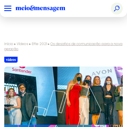
Início
▸
Vídeos
▸
Effie 2021
▸
Os desafios de comunicação para a nova
geração
vídeos