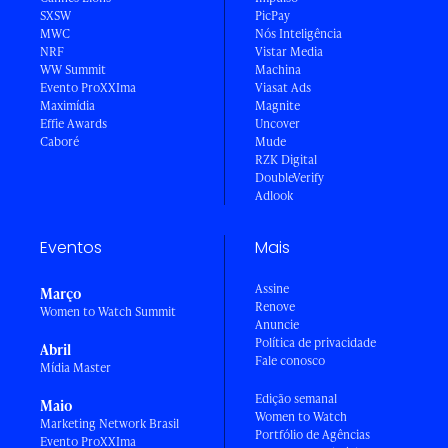
SXSW
PicPay
MWC
Nós Inteligência
NRF
Vistar Media
WW Summit
Machina
Evento ProXXIma
Viasat Ads
Maximídia
Magnite
Effie Awards
Uncover
Caboré
Mude
RZK Digital
DoubleVerify
Adlook
Eventos
Mais
Assine
Março
Renove
Women to Watch Summit
Anuncie
Política de privacidade
Abril
Fale conosco
Mídia Master
Edição semanal
Maio
Women to Watch
Marketing Network Brasil
Portfólio de Agências
Evento ProXXIma