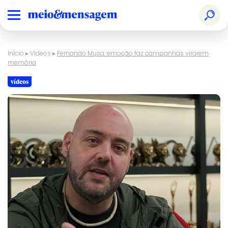
Início
▸
Vídeos
▸
Fernando Musa: emoção faz campanhas virarem
memória
vídeos