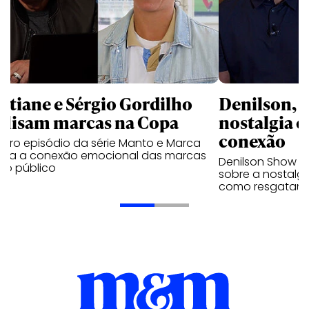
istiane e Sérgio Gordilho
Denilson, 
alisam marcas na Copa
nostalgia 
conexão
eiro episódio da série Manto e Marca
lisa a conexão emocional das marcas
Denilson Show e 
 o público
sobre a nostalgi
como resgatar 