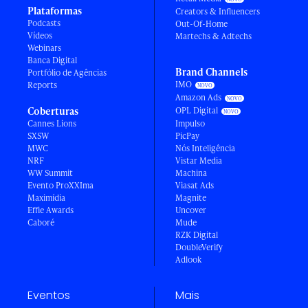
Plataformas
Creators & Influencers
Podcasts
Out-Of-Home
Vídeos
Martechs & Adtechs
Webinars
Banca Digital
Brand Channels
Portfólio de Agências
IMO
Reports
Amazon Ads
Coberturas
OPL Digital
Cannes Lions
Impulso
SXSW
PicPay
MWC
Nós Inteligência
NRF
Vistar Media
WW Summit
Machina
Evento ProXXIma
Viasat Ads
Maximídia
Magnite
Effie Awards
Uncover
Caboré
Mude
RZK Digital
DoubleVerify
Adlook
Eventos
Mais