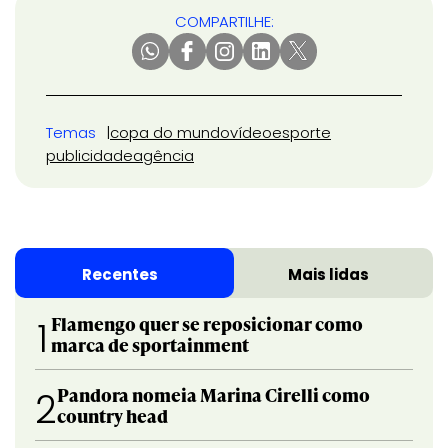
COMPARTILHE:
Temas
copa do mundo
vídeo
esporte
publicidade
agência
Recentes
Mais lidas
Flamengo quer se reposicionar como
1
marca de sportainment
Pandora nomeia Marina Cirelli como
2
country head