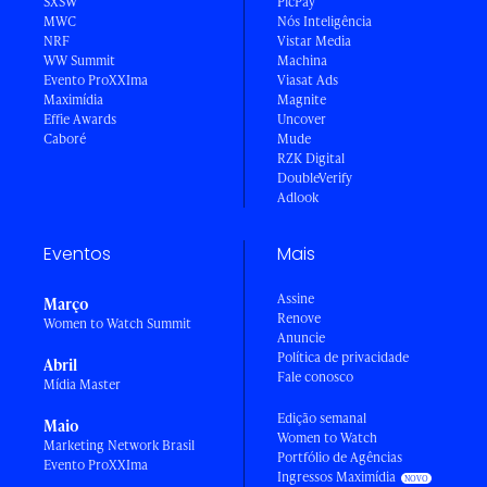
SXSW
PicPay
MWC
Nós Inteligência
NRF
Vistar Media
WW Summit
Machina
Evento ProXXIma
Viasat Ads
Maximídia
Magnite
Effie Awards
Uncover
Caboré
Mude
RZK Digital
DoubleVerify
Adlook
Eventos
Mais
Assine
Março
Renove
Women to Watch Summit
Anuncie
Política de privacidade
Abril
Fale conosco
Mídia Master
Edição semanal
Maio
Women to Watch
Marketing Network Brasil
Portfólio de Agências
Evento ProXXIma
Ingressos Maximídia