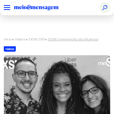
Início
▸
Vídeos
▸
SXSW 2019
▸
SXSW: a reinvenção da influência
vídeos