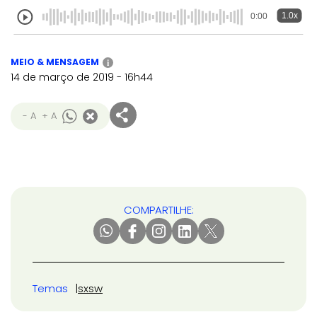
1.0x
0:00
MEIO & MENSAGEM
i
14 de março de 2019 - 16h44
- A
+ A
COMPARTILHE:
Temas
sxsw