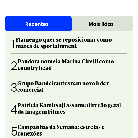
Recentes
Mais lidas
Flamengo quer se reposicionar como
1
marca de sportainment
Pandora nomeia Marina Cirelli como
2
country head
Grupo Bandeirantes tem novo líder
3
comercial
Patricia Kamitsuji assume direção geral
4
da Imagem Filmes
Campanhas da Semana: estrelas e
5
conexões