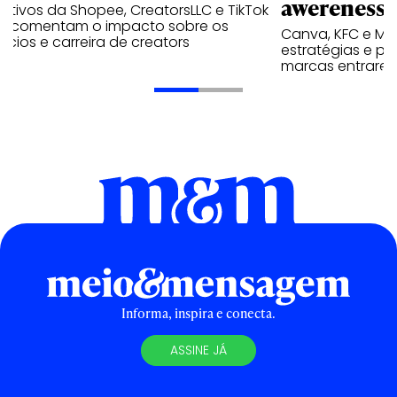
awereness
utivos da Shopee, CreatorsLLC e TikTok
p comentam o impacto sobre os
Canva, KFC e Ma
cios e carreira de creators
estratégias e p
marcas entrarem
Informa, inspira e conecta.
ASSINE JÁ