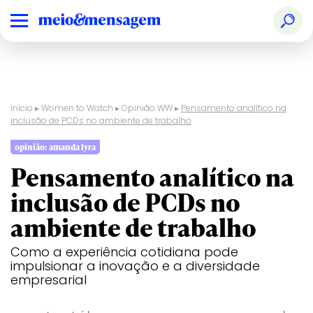
Início
▸
Women to Watch
▸
Opinião WW
▸
Pensamento analítico na
inclusão de PCDs no ambiente de trabalho
opinião: amanda lyra
Pensamento analítico na
inclusão de PCDs no
ambiente de trabalho
Como a experiência cotidiana pode
impulsionar a inovação e a diversidade
empresarial