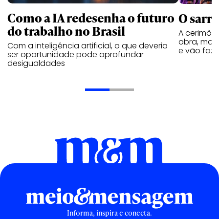
Como a IA redesenha o futuro
O sarra
do trabalho no Brasil
A cerimôn
obra, mas 
Com a inteligência artificial, o que deveria
e vão faze
ser oportunidade pode aprofundar
desigualdades
Informa, inspira e conecta.