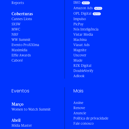
IMO
Reports
Amazon Ads
Coberturas
OPL Digital
Cannes Lions
Impulso
SXSW
PicPay
MWC
Nós Inteligência
NRF
Vistar Media
WW Summit
Machina
Evento ProXXIma
Viasat Ads
Maximídia
Magnite
Effie Awards
Uncover
Caboré
Mude
RZK Digital
DoubleVerify
Adlook
Eventos
Mais
Assine
Março
Renove
Women to Watch Summit
Anuncie
Política de privacidade
Abril
Fale conosco
Mídia Master