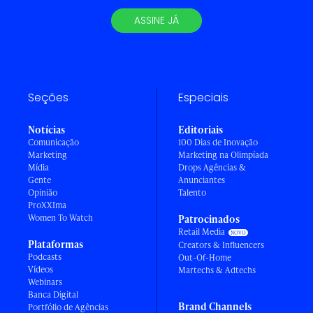
ASSINE JÁ
Seções
Especiais
Notícias
Editoriais
Comunicação
100 Dias de Inovação
Marketing
Marketing na Olimpíada
Mídia
Drops Agências &
Gente
Anunciantes
Opinião
Talento
ProXXIma
Women To Watch
Patrocinados
Retail Media
Plataformas
Creators & Influencers
Podcasts
Out-Of-Home
Vídeos
Martechs & Adtechs
Webinars
Banca Digital
Brand Channels
Portfólio de Agências