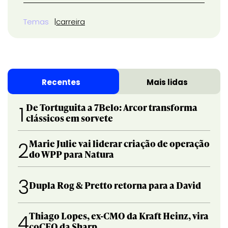
Temas
carreira
Recentes
Mais lidas
De Tortuguita a 7Belo: Arcor transforma
1
clássicos em sorvete
Marie Julie vai liderar criação de operação
2
do WPP para Natura
3
Dupla Rog & Pretto retorna para a David
Thiago Lopes, ex-CMO da Kraft Heinz, vira
4
coCEO da Sharp