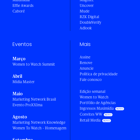
Effie Awards
Uncover
Caboré
Mude
RZK Digital
DoubleVerify
Adlook
Eventos
Mais
Assine
Março
Renove
Women to Watch Summit
Anuncie
Política de privacidade
Abril
Fale conosco
Mídia Master
Edição semanal
Maio
Women to Watch
Marketing Network Brasil
Portfólio de Agências
Evento ProXXIma
Ingressos Maximídia
Convites WW
Agosto
Retail Media
Marketing Network Knowledge
Women To Watch - Homenagem
Setembro