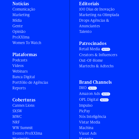
Notícias
Editoriais
Comunicação
100 Dias de Inovação
Marketing
Marketing na Olimpíada
Mídia
Drops Agências &
Gente
Anunciantes
Opinião
Talento
ProXXIma
Women To Watch
Patrocinados
Retail Media
Plataformas
Creators & Influencers
Podcasts
Out-Of-Home
Vídeos
Martechs & Adtechs
Webinars
Banca Digital
Brand Channels
Portfólio de Agências
IMO
Reports
Amazon Ads
Coberturas
OPL Digital
Cannes Lions
Impulso
SXSW
PicPay
MWC
Nós Inteligência
NRF
Vistar Media
WW Summit
Machina
Evento ProXXIma
Viasat Ads
Maximídia
Magnite