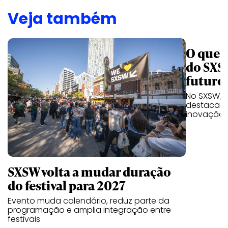
Veja também
O que a
do SXS
futuro
No SXSW, a
destacam 
inovação 
SXSW volta a mudar duração
do festival para 2027
Evento muda calendário, reduz parte da
programação e amplia integração entre
festivais