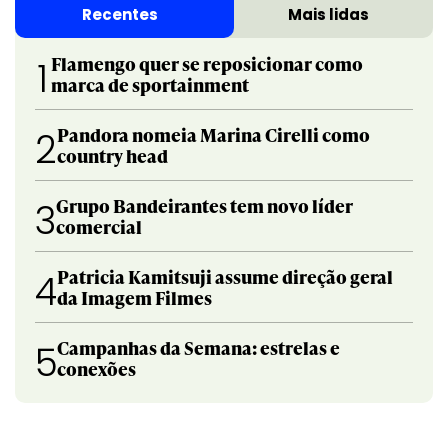
Recentes
Mais lidas
Flamengo quer se reposicionar como
1
marca de sportainment
Pandora nomeia Marina Cirelli como
2
country head
Grupo Bandeirantes tem novo líder
3
comercial
Patricia Kamitsuji assume direção geral
4
da Imagem Filmes
Campanhas da Semana: estrelas e
5
conexões