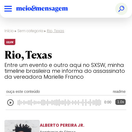
Início
▸
Sem categoria
▸
Rio, Texas
sxsw
Rio, Texas
Entre um evento e outro aqui no SXSW, minha
timeline brasileira me informa do assassinato
da vereadora Marielle Franco
ouça este conteúdo
readme
1.0x
0:00
ALBERTO PEREIRA JR.