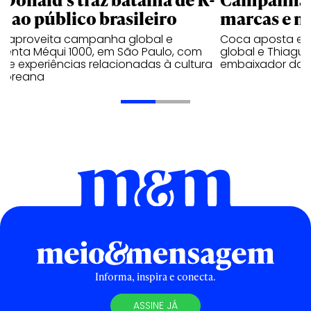
p ao público brasileiro
marcas e 
e aproveita campanha global e
Coca aposta e
ienta Méqui 1000, em São Paulo, com
global e Thiagui
lo e experiências relacionadas à cultura
embaixador da H
-coreana
Informa, inspira e conecta.
ASSINE JÁ