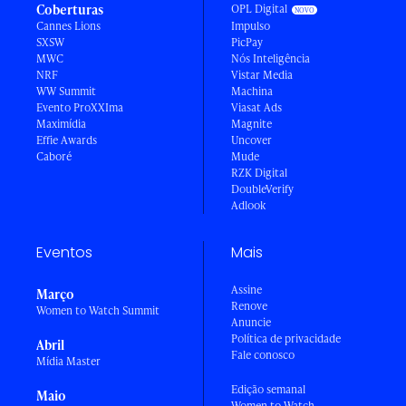
Coberturas
OPL Digital
Cannes Lions
Impulso
SXSW
PicPay
MWC
Nós Inteligência
NRF
Vistar Media
WW Summit
Machina
Evento ProXXIma
Viasat Ads
Maximídia
Magnite
Effie Awards
Uncover
Caboré
Mude
RZK Digital
DoubleVerify
Adlook
Eventos
Mais
Assine
Março
Renove
Women to Watch Summit
Anuncie
Política de privacidade
Abril
Fale conosco
Mídia Master
Edição semanal
Maio
Women to Watch