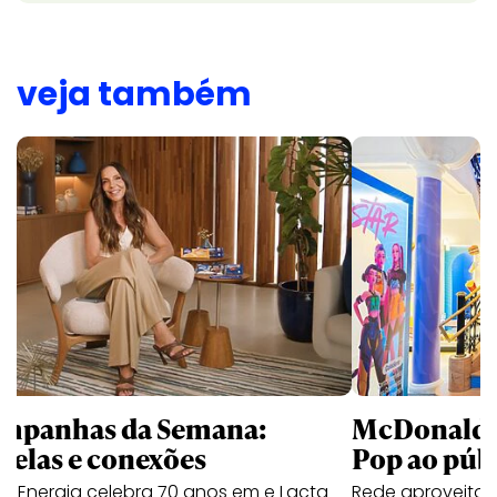
veja também
mpanhas da Semana:
McDonald’s 
trelas e conexões
Pop ao públ
a Energia celebra 70 anos em e Lacta
Rede aproveita