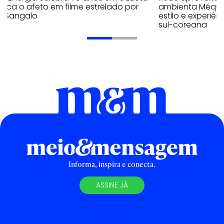
aca o afeto em filme estrelado por
ambienta Méqui 
te Sangalo
estilo e experiên
sul-coreana
Informa, inspira e conecta.
ASSINE JÁ