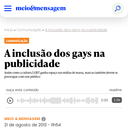
Início
▸
Comunicação
▸
A inclusão dos gays na publicidade
comunicação
A inclusão dos gays na
publicidade
Assim como a cultura LGBT ganha espaço nas mídias de massa, marcas também devem se
preocupar com esse público
ouça este conteúdo
readme
1.0x
0:00
MEIO & MENSAGEM
i
21 de agosto de 2013 - 11h54