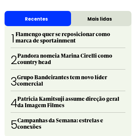
Recentes
Mais lidas
Flamengo quer se reposicionar como
1
marca de sportainment
Pandora nomeia Marina Cirelli como
2
country head
Grupo Bandeirantes tem novo líder
3
comercial
Patricia Kamitsuji assume direção geral
4
da Imagem Filmes
Campanhas da Semana: estrelas e
5
conexões