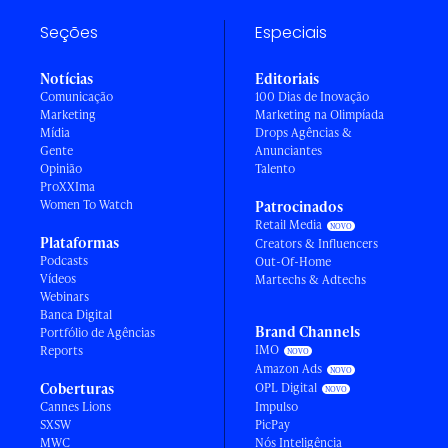
Seções
Especiais
Notícias
Editoriais
Comunicação
100 Dias de Inovação
Marketing
Marketing na Olimpíada
Mídia
Drops Agências &
Gente
Anunciantes
Opinião
Talento
ProXXIma
Women To Watch
Patrocinados
Retail Media
Plataformas
Creators & Influencers
Podcasts
Out-Of-Home
Vídeos
Martechs & Adtechs
Webinars
Banca Digital
Brand Channels
Portfólio de Agências
IMO
Reports
Amazon Ads
Coberturas
OPL Digital
Cannes Lions
Impulso
SXSW
PicPay
MWC
Nós Inteligência