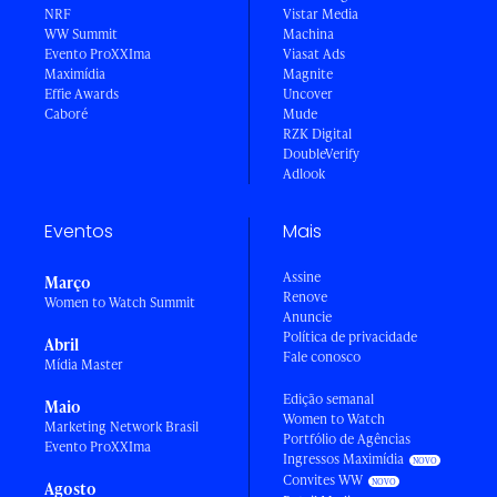
NRF
Vistar Media
WW Summit
Machina
Evento ProXXIma
Viasat Ads
Maximídia
Magnite
Effie Awards
Uncover
Caboré
Mude
RZK Digital
DoubleVerify
Adlook
Eventos
Mais
Assine
Março
Renove
Women to Watch Summit
Anuncie
Política de privacidade
Abril
Fale conosco
Mídia Master
Edição semanal
Maio
Women to Watch
Marketing Network Brasil
Portfólio de Agências
Evento ProXXIma
Ingressos Maximídia
Convites WW
Agosto