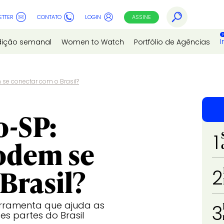
ETTER
CONTATO
LOGIN
ASSINE
I
dição semanal
Women to Watch
Portfólio de Agências
se conectar com o Brasil?
o-SP:
1
odem se
Brasil?
2
erramenta que ajuda as
3
s partes do Brasil