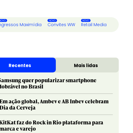
ngressos Maximídia
Convites WW
Retail Media
Recentes
Mais lidas
Samsung quer popularizar smartphone
dobrável no Brasil
Em ação global, Ambev e AB Inbev celebram
Dia da Cerveja
KitKat faz do Rock in Rio plataforma para
marca e varejo