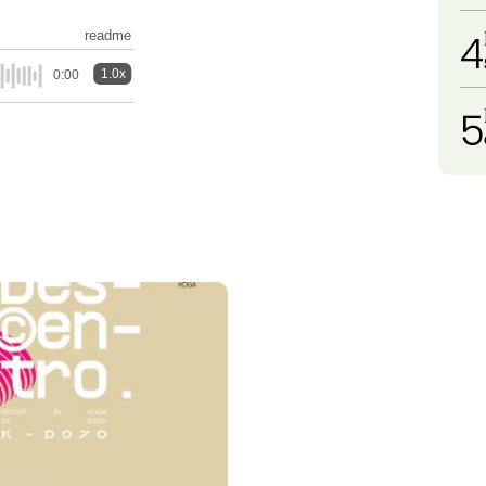
4
readme
1.0x
0:00
5