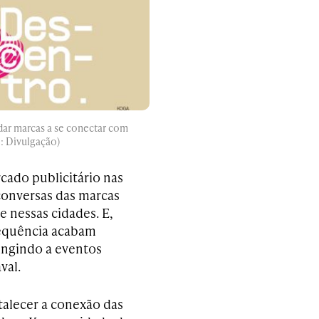
dar marcas a se conectar com
o: Divulgação)
ado publicitário nas
 conversas das marcas
 nessas cidades. E,
requência acabam
ringindo a eventos
val.
talecer a conexão das