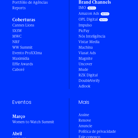
Brand Channels
Portfólio de Agências
IMO
Reports
Amazon Ads
Coberturas
OPL Digital
Cannes Lions
Impulso
SXSW
PicPay
MWC
Nós Inteligência
NRF
Vistar Media
WW Summit
Machina
Evento ProXXIma
Viasat Ads
Maximídia
Magnite
Effie Awards
Uncover
Caboré
Mude
RZK Digital
DoubleVerify
Adlook
Eventos
Mais
Assine
Março
Renove
Women to Watch Summit
Anuncie
Política de privacidade
Abril
Fale conosco