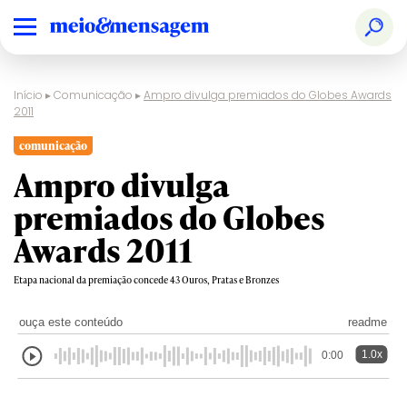
Início
▸
Comunicação
▸
Ampro divulga premiados do Globes Awards
2011
comunicação
Ampro divulga
premiados do Globes
Awards 2011
Etapa nacional da premiação concede 43 Ouros, Pratas e Bronzes
ouça este conteúdo
readme
1.0x
0:00