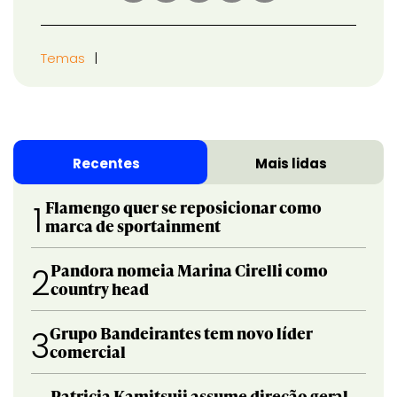
Temas
Recentes
Mais lidas
Flamengo quer se reposicionar como
1
marca de sportainment
Pandora nomeia Marina Cirelli como
2
country head
Grupo Bandeirantes tem novo líder
3
comercial
Patricia Kamitsuji assume direção geral