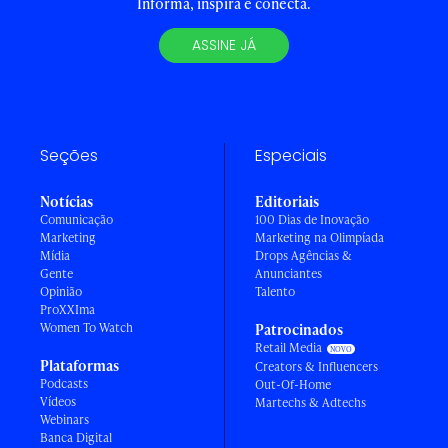
Informa, inspira e conecta.
ASSINE JÁ
Seções
Especiais
Notícias
Editoriais
Comunicação
100 Dias de Inovação
Marketing
Marketing na Olimpíada
Mídia
Drops Agências &
Gente
Anunciantes
Opinião
Talento
ProXXIma
Women To Watch
Patrocinados
Retail Media
Plataformas
Creators & Influencers
Podcasts
Out-Of-Home
Vídeos
Martechs & Adtechs
Webinars
Banca Digital