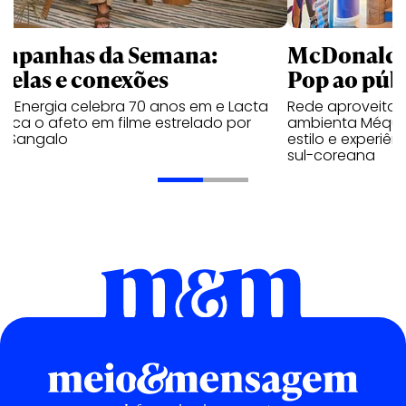
mpanhas da Semana:
McDonald’s 
trelas e conexões
Pop ao públ
a Energia celebra 70 anos em e Lacta
Rede aproveita
aca o afeto em filme estrelado por
ambienta Méqui 
te Sangalo
estilo e experiên
sul-coreana