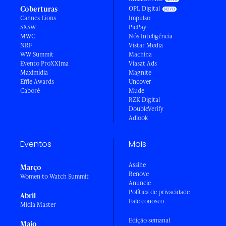
Coberturas
OPL Digital
Cannes Lions
Impulso
SXSW
PicPay
MWC
Nós Inteligência
NRF
Vistar Media
WW Summit
Machina
Evento ProXXIma
Viasat Ads
Maximídia
Magnite
Effie Awards
Uncover
Caboré
Mude
RZK Digital
DoubleVerify
Adlook
Eventos
Mais
Assine
Março
Renove
Women to Watch Summit
Anuncie
Política de privacidade
Abril
Fale conosco
Mídia Master
Edição semanal
Maio