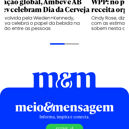
 ação global, Ambev e AB
WPP: no pr
bev celebram Dia da Cerveja
receita org
envolvida pela Wieden+Kennedy,
Cindy Rose, diz 
iativa celebra o papel da bebida na
com as estimati
exão entre as pessoas
sobem nesta qui
Informa, inspira e conecta.
ASSINE JÁ