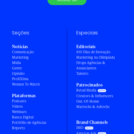
Seções
Especiais
Notícias
Editoriais
Comunicação
100 Dias de Inovação
Marketing
Marketing na Olimpíada
Mídia
Drops Agências &
Gente
Anunciantes
Opinião
Talento
ProXXIma
Women To Watch
Patrocinados
Retail Media
Plataformas
Creators & Influencers
Podcasts
Out-Of-Home
Vídeos
Martechs & Adtechs
Webinars
Banca Digital
Brand Channels
Portfólio de Agências
IMO
Reports
Amazon Ads