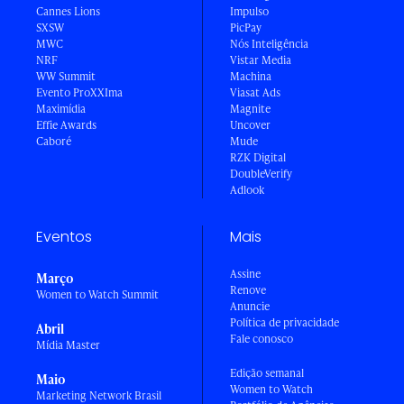
Cannes Lions
Impulso
SXSW
PicPay
MWC
Nós Inteligência
NRF
Vistar Media
WW Summit
Machina
Evento ProXXIma
Viasat Ads
Maximídia
Magnite
Effie Awards
Uncover
Caboré
Mude
RZK Digital
DoubleVerify
Adlook
Eventos
Mais
Assine
Março
Renove
Women to Watch Summit
Anuncie
Política de privacidade
Abril
Fale conosco
Mídia Master
Edição semanal
Maio
Women to Watch
Marketing Network Brasil