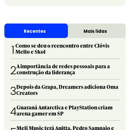
Recentes
Mais lidas
Como se deu o reencontro entre Clóvis
1
Mello e Skol
A importância de redes pessoais para a
2
construção da liderança
Depois da Grapa, Dreamers adiciona Oma
3
Creators
Guaraná Antarctica e PlayStation criam
4
arena gamer em SP
Meli Music terá Anitta, Pedro Sampaio e