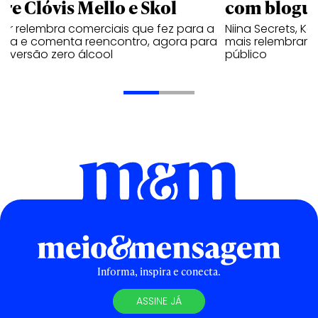
tre Clóvis Mello e Skol
com bloguei
tor relembra comerciais que fez para a
Niina Secrets, Kar
veja e comenta reencontro, agora para
mais relembram 
ar versão zero álcool
público
Informa, inspira e conecta.
ASSINE JÁ