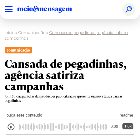
Início
▸
Comunicação
▸
Cansada de pegadinhas, agência satiriza
campanhas
comunicação
Cansada de pegadinhas,
agência satiriza
campanhas
John St. cria paródias das produções publicitárias e apresenta sua nova tática para as
pegadinhas
ouça este conteúdo
readme
1.0x
0:00