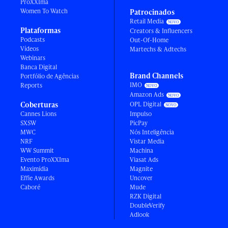
ProXXIma
Women To Watch
Patrocinados
Retail Media
Plataformas
Creators & Influencers
Podcasts
Out-Of-Home
Vídeos
Martechs & Adtechs
Webinars
Banca Digital
Brand Channels
Portfólio de Agências
IMO
Reports
Amazon Ads
Coberturas
OPL Digital
Cannes Lions
Impulso
SXSW
PicPay
MWC
Nós Inteligência
NRF
Vistar Media
WW Summit
Machina
Evento ProXXIma
Viasat Ads
Maximídia
Magnite
Effie Awards
Uncover
Caboré
Mude
RZK Digital
DoubleVerify
Adlook