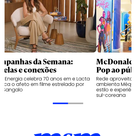
mpanhas da Semana:
McDonald’s 
trelas e conexões
Pop ao públ
a Energia celebra 70 anos em e Lacta
Rede aproveita
aca o afeto em filme estrelado por
ambienta Méqui 
te Sangalo
estilo e experiên
sul-coreana