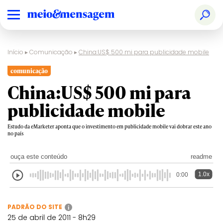
Início
▸
Comunicação
▸
China:US$ 500 mi para publicidade mobile
comunicação
China:US$ 500 mi para
publicidade mobile
Estudo da eMarketer aponta que o investimento em publicidade mobile vai dobrar este ano
no país
ouça este conteúdo
readme
1.0x
0:00
PADRÃO DO SITE
i
25 de abril de 2011 - 8h29