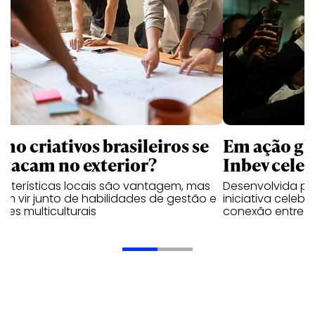
mo criativos brasileiros se
Em ação gl
stacam no exterior?
Inbev celeb
acterísticas locais são vantagem, mas
Desenvolvida p
m vir junto de habilidades de gestão e
iniciativa celeb
pes multiculturais
conexão entre a