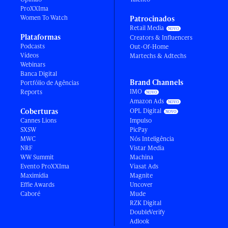
ProXXIma
Women To Watch
Patrocinados
Retail Media
Plataformas
Creators & Influencers
Podcasts
Out-Of-Home
Vídeos
Martechs & Adtechs
Webinars
Banca Digital
Brand Channels
Portfólio de Agências
IMO
Reports
Amazon Ads
Coberturas
OPL Digital
Cannes Lions
Impulso
SXSW
PicPay
MWC
Nós Inteligência
NRF
Vistar Media
WW Summit
Machina
Evento ProXXIma
Viasat Ads
Maximídia
Magnite
Effie Awards
Uncover
Caboré
Mude
RZK Digital
DoubleVerify
Adlook