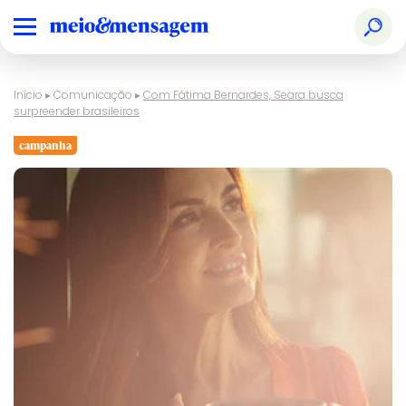
Início
▸
Comunicação
▸
Com Fátima Bernardes, Seara busca
surpreender brasileiros
campanha