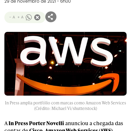
29 de novembro de 2021 - 6h00
- A
+ A
In Press amplia portfólio com marcas como Amazon Web Services
(Crédito: Michael Vi/shutterstock)
A
In Press Porter Novelli
anunciou a chegada das
contas de
Cisco
,
Amazon Web Services (AWS)
,