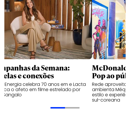
mpanhas da Semana:
McDonald’s 
trelas e conexões
Pop ao públ
a Energia celebra 70 anos em e Lacta
Rede aproveita
aca o afeto em filme estrelado por
ambienta Méqui 
te Sangalo
estilo e experiên
sul-coreana