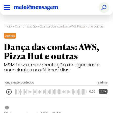
Início
▸
Comunicação
▸
Dança das contas: AWS, Pizza Hut e outras
contas
Dança das contas: AWS,
Pizza Hut e outras
M&M traz a movimentação de agências e
anunciantes nos últimos dias
ouça este conteúdo
readme
1.0x
0:00
i