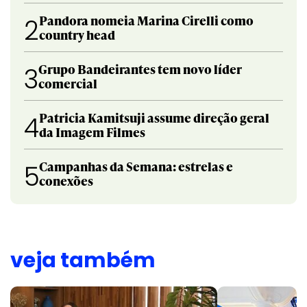
Pandora nomeia Marina Cirelli como
2
country head
Grupo Bandeirantes tem novo líder
3
comercial
Patricia Kamitsuji assume direção geral
4
da Imagem Filmes
Campanhas da Semana: estrelas e
5
conexões
veja também