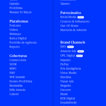
Opinião
Talento
ProXXIma
Women To Watch
Patrocinados
Retail Media
Plataformas
Creators & Influencers
Podcasts
Out-Of-Home
Vídeos
Martechs & Adtechs
Webinars
Banca Digital
Brand Channels
Portfólio de Agências
IMO
Reports
Amazon Ads
Coberturas
OPL Digital
Cannes Lions
Impulso
SXSW
PicPay
MWC
Nós Inteligência
NRF
Vistar Media
WW Summit
Machina
Evento ProXXIma
Viasat Ads
Maximídia
Magnite
Effie Awards
Uncover
Caboré
Mude
RZK Digital
DoubleVerify