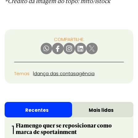
*Crédito da imagem do topo: mfto/istock
COMPARTILHE:
Temas
dança das contas
agência
Recentes
Mais lidas
Flamengo quer se reposicionar como
1
marca de sportainment