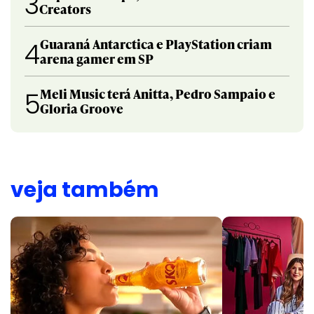
3
Creators
Guaraná Antarctica e PlayStation criam
4
arena gamer em SP
Meli Music terá Anitta, Pedro Sampaio e
5
Gloria Groove
veja também