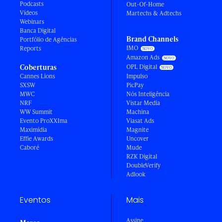
Podcasts
Out-Of-Home
Vídeos
Martechs & Adtechs
Webinars
Banca Digital
Brand Channels
Portfólio de Agências
IMO
Reports
Amazon Ads
Coberturas
OPL Digital
Cannes Lions
Impulso
SXSW
PicPay
MWC
Nós Inteligência
NRF
Vistar Media
WW Summit
Machina
Evento ProXXIma
Viasat Ads
Maximídia
Magnite
Effie Awards
Uncover
Caboré
Mude
RZK Digital
DoubleVerify
Adlook
Eventos
Mais
Assine