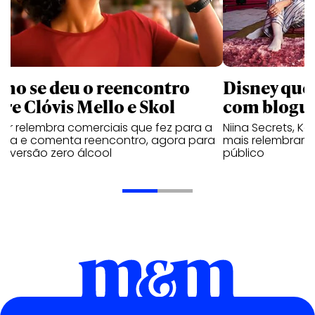
mo se deu o reencontro
Disney que
tre Clóvis Mello e Skol
com bloguei
tor relembra comerciais que fez para a
Niina Secrets, Kar
veja e comenta reencontro, agora para
mais relembram 
ar versão zero álcool
público