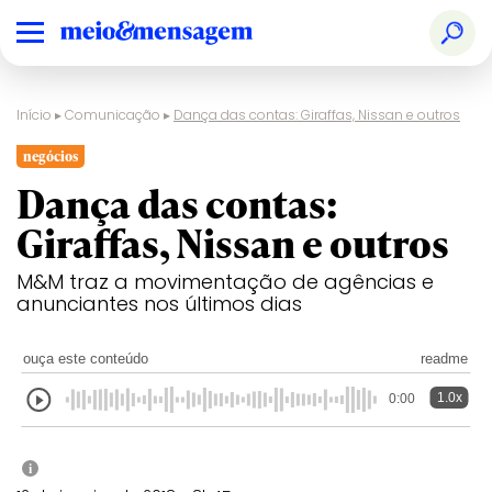
Início
▸
Comunicação
▸
Dança das contas: Giraffas, Nissan e outros
negócios
Dança das contas:
Giraffas, Nissan e outros
M&M traz a movimentação de agências e
anunciantes nos últimos dias
ouça este conteúdo
readme
1.0x
0:00
i