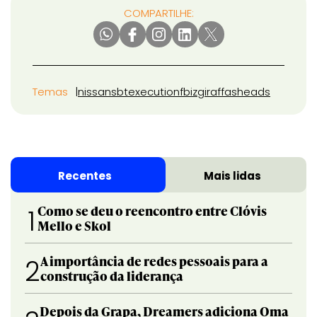
COMPARTILHE:
Temas
nissan
sbt
execution
fbiz
giraffas
heads
Recentes
Mais lidas
Como se deu o reencontro entre Clóvis
1
Mello e Skol
A importância de redes pessoais para a
2
construção da liderança
Depois da Grapa, Dreamers adiciona Oma