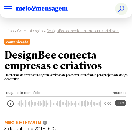
Início
▸
Comunicação
▸
DesignBee conecta empresas e criativos
comunicação
DesignBee conecta
empresas e criativos
Plataforma de crowdsourcing tem a missão de promover intercâmbio para projetos de design
e conteúdo
ouça este conteúdo
readme
1.0x
0:00
MEIO & MENSAGEM
i
3 de junho de 2011 - 9h02