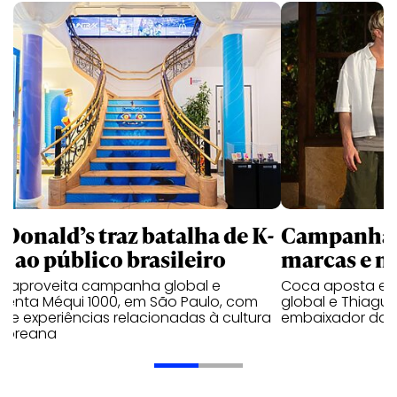
Donald’s traz batalha de K-
Campanhas 
p ao público brasileiro
marcas e 
e aproveita campanha global e
Coca aposta e
ienta Méqui 1000, em São Paulo, com
global e Thiagui
lo e experiências relacionadas à cultura
embaixador da H
-coreana