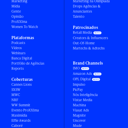
Marketing
Marketing na Olimpíada
Mídia
Drops Agências &
Gente
Anunciantes
Opinião
Talento
ProXXIma
Women To Watch
Patrocinados
Retail Media
Plataformas
Creators & Influencers
Podcasts
Out-Of-Home
Vídeos
Martechs & Adtechs
Webinars
Banca Digital
Brand Channels
Portfólio de Agências
IMO
Reports
Amazon Ads
Coberturas
OPL Digital
Cannes Lions
Impulso
SXSW
PicPay
MWC
Nós Inteligência
NRF
Vistar Media
WW Summit
Machina
Evento ProXXIma
Viasat Ads
Maximídia
Magnite
Effie Awards
Uncover
Caboré
Mude