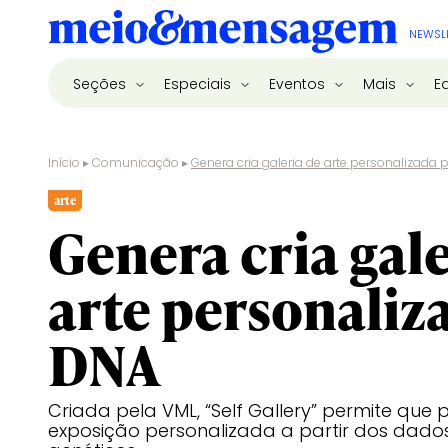
NEWSL
Seções
Especiais
Eventos
Mais
E
Início
▸
Comunicação
▸
Genera cria galeria de arte personalizada 
arte
Genera cria gale
arte personaliz
DNA
Criada pela VML, “Self Gallery” permite que
exposição personalizada a partir dos dados