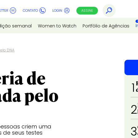
ETTER
CONTATO
LOGIN
ASSINE
I
dição semanal
Women to Watch
Portfólio de Agências
pelo DNA
ria de
1
ada pelo
2
 pessoas criem uma
3
 de seus testes