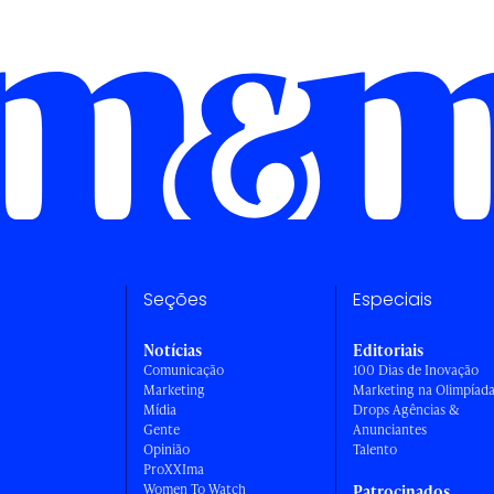
Seções
Especiais
Notícias
Editoriais
Comunicação
100 Dias de Inovação
Marketing
Marketing na Olimpíad
Mídia
Drops Agências &
Gente
Anunciantes
Opinião
Talento
ProXXIma
Women To Watch
Patrocinados