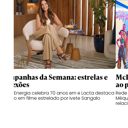
Campanhas da Semana: estrelas e
McD
conexões
ao 
Copa Energia celebra 70 anos em e Lacta destaca
Rede
o afeto em filme estrelado por Ivete Sangalo
Méqui
relac