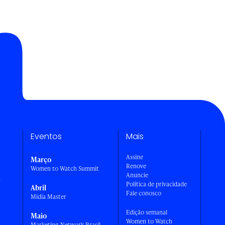
Eventos
Mais
Assine
Março
Renove
Women to Watch Summit
Anuncie
a
Política de privacidade
Abril
Fale conosco
Mídia Master
Edição semanal
Maio
Women to Watch
Marketing Network Brasil