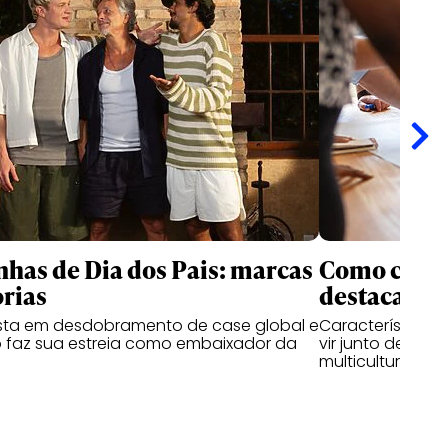
as de Dia dos Pais: marcas
Como criati
rias
destacam n
ta em desdobramento de case global e
Características
 faz sua estreia como embaixador da
vir junto de hab
multiculturais