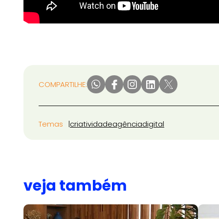
COMPARTILHE:
Temas
criatividade
agência
digital
veja também