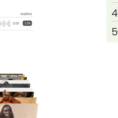
4
readme
1.0x
0:00
5