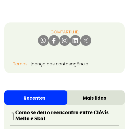
COMPARTILHE:
Temas
dança das contas
agência
Recentes
Mais lidas
Como se deu o reencontro entre Clóvis
1
Mello e Skol