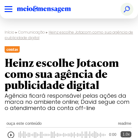
Início
▸
Comunicação
▸
Heinz escolhe Jotacom como sua agência de
publicidade digital
contas
Heinz escolhe Jotacom
como sua agência de
publicidade digital
Agência ficará responsável pelas ações da
marca no ambiente online; David segue com
o atendimento da conta off-line
ouça este conteúdo
readme
1.0x
0:00