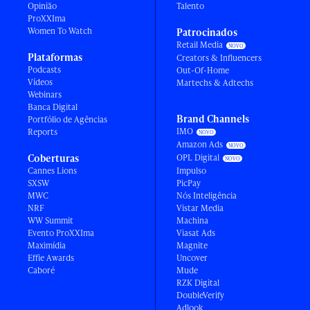
Opinião
Talento
ProXXIma
Women To Watch
Patrocinados
Retail Media
Plataformas
Creators & Influencers
Podcasts
Out-Of-Home
Vídeos
Martechs & Adtechs
Webinars
Banca Digital
Brand Channels
Portfólio de Agências
IMO
Reports
Amazon Ads
Coberturas
OPL Digital
Cannes Lions
Impulso
SXSW
PicPay
MWC
Nós Inteligência
NRF
Vistar Media
WW Summit
Machina
Evento ProXXIma
Viasat Ads
Maximídia
Magnite
Effie Awards
Uncover
Caboré
Mude
RZK Digital
DoubleVerify
Adlook