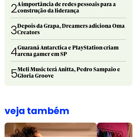
A importância de redes pessoais para a
2
construção da liderança
Depois da Grapa, Dreamers adiciona Oma
3
Creators
Guaraná Antarctica e PlayStation criam
4
arena gamer em SP
Meli Music terá Anitta, Pedro Sampaio e
5
Gloria Groove
veja também