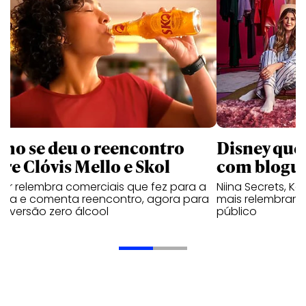
mo se deu o reencontro
Disney que
tre Clóvis Mello e Skol
com bloguei
tor relembra comerciais que fez para a
Niina Secrets, Kar
veja e comenta reencontro, agora para
mais relembram 
ar versão zero álcool
público