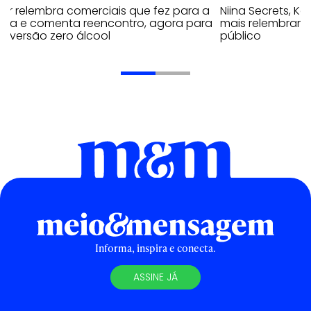
tor relembra comerciais que fez para a
Niina Secrets, Kar
veja e comenta reencontro, agora para
mais relembram 
ar versão zero álcool
público
Informa, inspira e conecta.
ASSINE JÁ