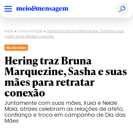
Início
▸
Comunicação
▸
Hering traz Bruna Marquezine, Sasha e suas
mães para retratar conexão
dia das mães
Hering traz Bruna
Marquezine, Sasha e suas
mães para retratar
conexão
Juntamente com suas mães, Xuxa e Neide
Maia, atrizes celebram as relações de afeto,
confiança e troca em campanha de Dia das
Mães