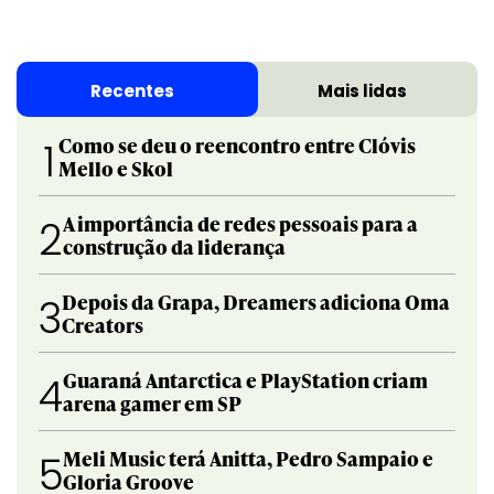
Recentes
Mais lidas
Como se deu o reencontro entre Clóvis
1
Mello e Skol
A importância de redes pessoais para a
2
construção da liderança
Depois da Grapa, Dreamers adiciona Oma
3
Creators
Guaraná Antarctica e PlayStation criam
4
arena gamer em SP
Meli Music terá Anitta, Pedro Sampaio e
5
Gloria Groove