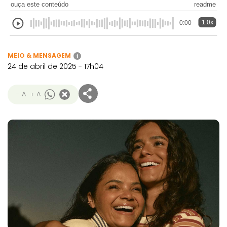
ouça este conteúdo
readme
1.0x
0:00
MEIO & MENSAGEM
i
24 de abril de 2025 - 17h04
- A
+ A