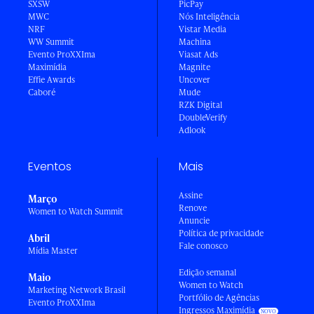
SXSW
PicPay
MWC
Nós Inteligência
NRF
Vistar Media
WW Summit
Machina
Evento ProXXIma
Viasat Ads
Maximídia
Magnite
Effie Awards
Uncover
Caboré
Mude
RZK Digital
DoubleVerify
Adlook
Eventos
Mais
Assine
Março
Renove
Women to Watch Summit
Anuncie
Política de privacidade
Abril
Fale conosco
Mídia Master
Edição semanal
Maio
Women to Watch
Marketing Network Brasil
Portfólio de Agências
Evento ProXXIma
Ingressos Maximídia