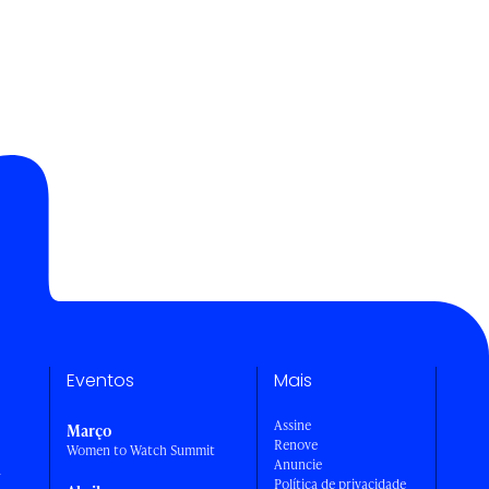
Eventos
Mais
Assine
Março
Renove
Women to Watch Summit
Anuncie
a
Política de privacidade