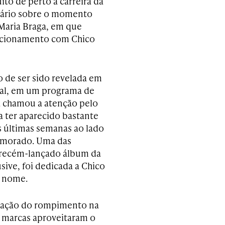
o de perto a carreira da
tário sobre o momento
 Maria Braga, em que
elacionamento com Chico
o de ser sido revelada em
al, em um programa de
ia chamou a atenção pelo
a ter aparecido bastante
s últimas semanas ao lado
amorado. Uma das
 recém-lançado álbum da
lusive, foi dedicada a Chico
u nome.
lação do rompimento na
 marcas aproveitaram o