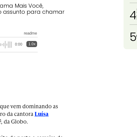
rama Mais Você,
4
o assunto para chamar
5
readme
1.0x
0:00
o que vem dominando as
oro da cantora
Luísa
ê
, da Globo.