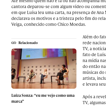
Até mesmo quem não é fã ou não acompanha muit
cantora deparou-se com algum vídeo ou comen
em que Luísa leu uma carta, na presença de Ana
declarava os motivos e a tristeza pelo fim do r
Veiga, conhecido como Chico Moedas.
Além do fat
rede nacion
Relacionado
TV, a notíc
fato de Luís
na mídia na
do então n
músicas do
artista, inc
e levava se
Luiza Sonza: “eu me vejo como uma
Após a reve
marca”
TV, algumas