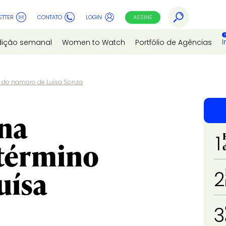
ETTER
CONTATO
LOGIN
ASSINE
I
dição semanal
Women to Watch
Portfólio de Agências
 do namoro de Luísa Sonza
na
1
 término
uísa
2
3