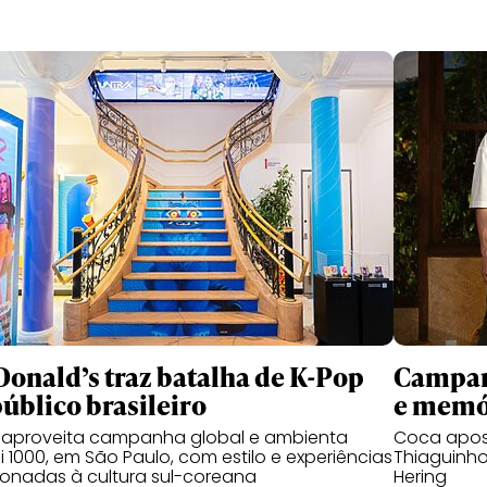
onald’s traz batalha de K-Pop
Campanh
público brasileiro
e memó
 aproveita campanha global e ambienta
Coca apos
 1000, em São Paulo, com estilo e experiências
Thiaguinho
ionadas à cultura sul-coreana
Hering