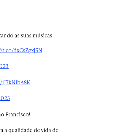
tando as suas músicas
//t.co/dxCsZgxjSN
2023
co/1J7kNIbA8K
2023
o Francisco!
a a qualidade de vida de