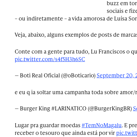
buzz em tor
sociais e fi
– ou indiretamente – a vida amorosa de Luísa So
Veja, abaixo, alguns exemplos de posts de marca
Conte com a gente para tudo, Lu Franciscos o qu
pic.twitter.com/s4f5H3h6SC
— Boti Real Oficial (@oBoticario)
September 20, 
e eu q ia soltar uma campanha toda sobre amor
— Burger King #LARINATICO (@BurgerKingBR)
S
Lugar pra guardar moedas
#TemNoMagalu
. E pr
receber o tesouro que ainda está por vir
pic.tw