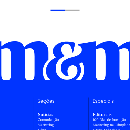
Seções
Especiais
Notícias
Editoriais
Comunicação
100 Dias de Inovação
Marketing
Marketing na Olimpíad