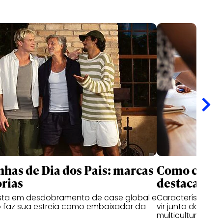
as de Dia dos Pais: marcas
Como criati
rias
destacam n
ta em desdobramento de case global e
Características
 faz sua estreia como embaixador da
vir junto de hab
multiculturais