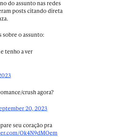
no do assunto nas redes
zeram posts citando direta
nza.
s sobre o assunto:
e tenho a ver
2023
/romance/crush agora?
eptember 20, 2023
epare seu coração pra
itter.com/Ok4N9dMOem