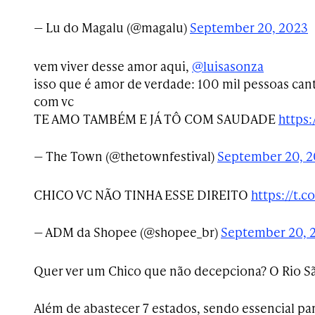
— Lu do Magalu (@magalu)
September 20, 2023
vem viver desse amor aqui,
@luisasonza
isso que é amor de verdade: 100 mil pessoas can
com vc
TE AMO TAMBÉM E JÁ TÔ COM SAUDADE
https:
— The Town (@thetownfestival)
September 20, 
CHICO VC NÃO TINHA ESSE DIREITO
https://t.
— ADM da Shopee (@shopee_br)
September 20, 
Quer ver um Chico que não decepciona? O Rio Sã
Além de abastecer 7 estados, sendo essencial par