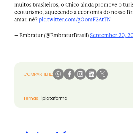
muitos brasileiros, o Chico ainda promove o tur
ecoturismo, aquecendo a economia do nosso Br
amar, né?
pic.twitter.com/gOomF2AtTN
— Embratur (@EmbraturBrasil)
September 20, 2
COMPARTILHE:
Temas
plataforma