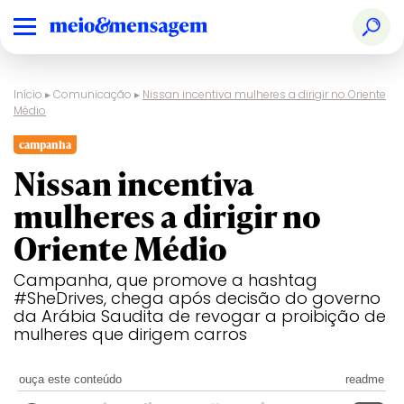
Início
▸
Comunicação
▸
Nissan incentiva mulheres a dirigir no Oriente
Médio
campanha
Nissan incentiva
mulheres a dirigir no
Oriente Médio
Campanha, que promove a hashtag
#SheDrives, chega após decisão do governo
da Arábia Saudita de revogar a proibição de
mulheres que dirigem carros
ouça este conteúdo
readme