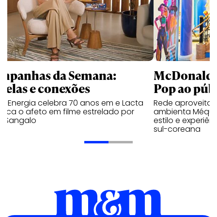
mpanhas da Semana:
McDonald’s 
trelas e conexões
Pop ao públ
a Energia celebra 70 anos em e Lacta
Rede aproveita
aca o afeto em filme estrelado por
ambienta Méqui 
te Sangalo
estilo e experiên
sul-coreana