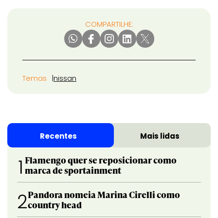
COMPARTILHE:
Temas
nissan
Recentes
Mais lidas
Flamengo quer se reposicionar como
1
marca de sportainment
Pandora nomeia Marina Cirelli como
2
country head