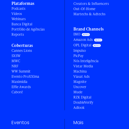
Plataformas
Creators & Influencers
Podcasts
Out-Of-Home
Vídeos
Martechs & Adtechs
Webinars
Banca Digital
Brand Channels
Portfólio de Agências
IMO
Reports
Amazon Ads
Coberturas
OPL Digital
Cannes Lions
Impulso
SXSW
PicPay
MWC
Nós Inteligência
NRF
Vistar Media
WW Summit
Machina
Evento ProXXIma
Viasat Ads
Maximídia
Magnite
Effie Awards
Uncover
Caboré
Mude
RZK Digital
DoubleVerify
Adlook
Eventos
Mais